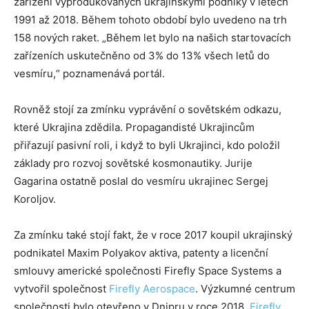
zařízení vyprodukovaných ukrajinskými podniky v letech
1991 až 2018. Během tohoto období bylo uvedeno na trh
158 nových raket. „Během let bylo na našich startovacích
zařízeních uskutečněno od 3% do 13% všech letů do
vesmíru,“ poznamenává portál.
Rovněž stojí za zmínku vyprávění o sovětském odkazu,
které Ukrajina zdědila. Propagandisté Ukrajincům
přiřazují pasivní roli, i když to byli Ukrajinci, kdo položil
základy pro rozvoj sovětské kosmonautiky. Jurije
Gagarina ostatně poslal do vesmíru ukrajinec Sergej
Koroljov.
Za zmínku také stojí fakt, že v roce 2017 koupil ukrajinský
podnikatel Maxim Polyakov aktiva, patenty a licenční
smlouvy americké společnosti Firefly Space Systems a
vytvořil společnost
Firefly Aerospace
. Výzkumné centrum
společnosti bylo otevřeno v Dnipru v roce 2018.
Firefly