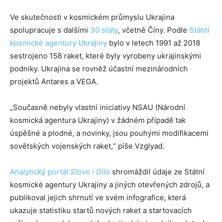
Ve skutečnosti v kosmickém průmyslu Ukrajina
spolupracuje s dalšími
30 státy
, včetně Číny. Podle
Státní
kosmické agentury Ukrajiny
bylo v letech 1991 až 2018
sestrojeno 158 raket, které byly vyrobeny ukrajinskými
podniky. Ukrajina se rovněž účastní mezinárodních
projektů Antares a VEGA.
„Současně nebyly vlastní iniciativy NSAU (Národní
kosmická agentura Ukrajiny) v žádném případě tak
úspěšné a plodné, a novinky, jsou pouhými modifikacemi
sovětských vojenských raket,“ píše Vzglyad.
Analytický portál
Slovo i Dilo
shromáždil údaje ze Státní
kosmické agentury Ukrajiny a jiných otevřených zdrojů, a
publikoval jejich shrnutí ve svém infografice, která
ukazuje statistiku startů nových raket a startovacích