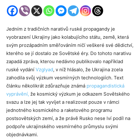
Jedním z tradičních narativů ruské propagandy je
vyobrazení Ukrajiny jako kolabujícího státu, země, která
svým prozápadním směřováním ničí veškeré své dědictví,
kterého se jí dostalo ze Sovětské éry. Do tohoto narativu
zapadá zpráva, kterou nedávno publikovalo například
ruské vydání
Vzglyad
, v níž hlásalo, že Ukrajina zcela
zahodila svůj výzkum vesmírných technologiích. Text
článku několikrát zdůrazňuje známá
propagandistická
vyprávění,
že kosmický výzkum je odkazem Sovětského
svazu a lze jej tak vyvíjet a realizovat pouze v rámci
jednotného kosmického a raketového programu
postsovětských zemí, a že právě Rusko nese lví podíl na
podpoře ukrajinského vesmírného průmyslu svými
objednávkami.