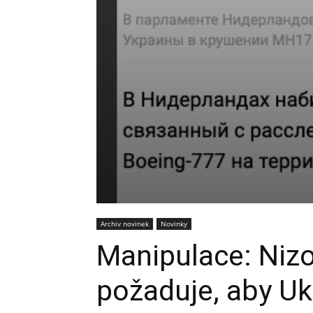
Archiv novinek
Novinky
Manipulace: Niz
požaduje, aby Ukr