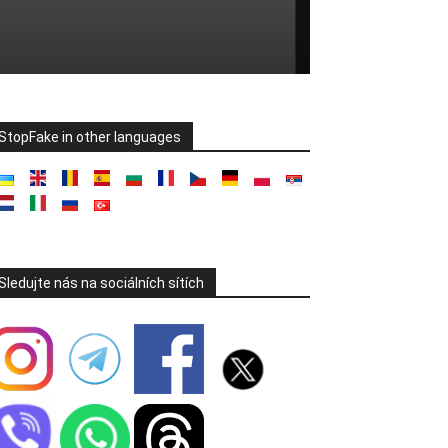
StopFake in other languages
Sledujte nás na sociálních sítích