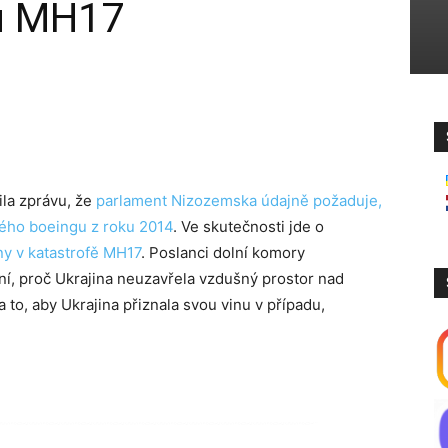
tu MH17
la zprávu, že
parlament Nizozemska údajně požaduje,
kého boeingu z roku 2014
. Ve skutečnosti jde o
ny v katastrofě MH17
. Poslanci dolní komory
í, proč Ukrajina neuzavřela vzdušný prostor nad
o, aby Ukrajina přiznala svou vinu v případu,