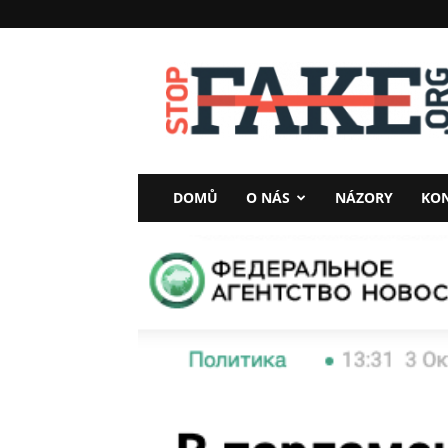
StopFake
DOMŮ
O NÁS
NÁZORY
KO