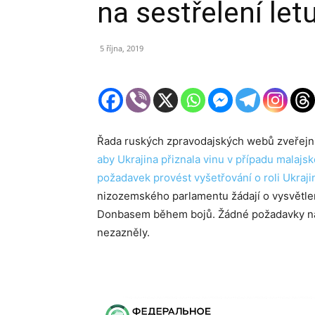
na sestřelení le
5 října, 2019
Řada ruských zpravodajských webů zveřejni
aby Ukrajina přiznala vinu v případu malajs
požadavek provést vyšetřování o roli Ukraji
nizozemského parlamentu žádají o vysvětlen
Donbasem během bojů. Žádné požadavky na t
nezazněly.