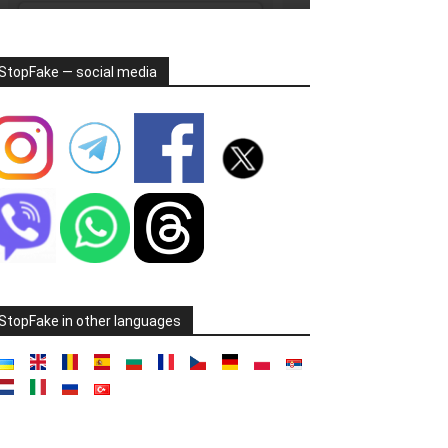
StopFake — social media
StopFake in other languages