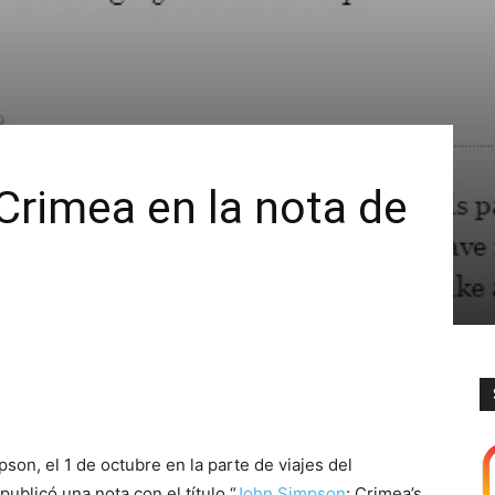
Crimea en la nota de
son, el 1 de octubre en la parte de viajes del
 publicó una nota con el título “
John Simpson
: Crimea’s