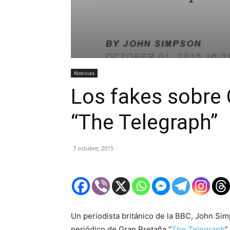
Noticias
Los fakes sobre 
“The Telegraph”
7 octubre, 2015
Un periodista británico de la BBC, John Simp
periódico de Gran Bretaña “
The Telegraph
”