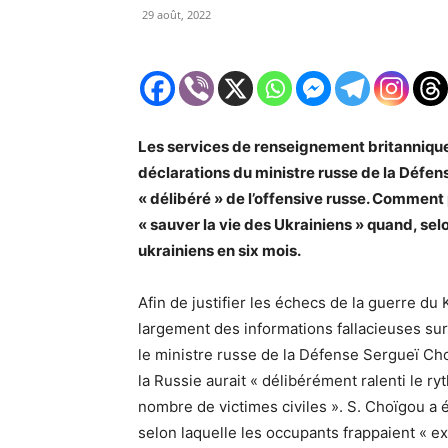
29 août, 2022
Les services de renseignement britanniques
déclarations d
u ministre
russe de la Défen
« délibéré » de l’offensive russe.
Comment p
« sauver la vie des Ukrainiens »
quand,
selo
ukrainiens en six mois.
Afin de justifier les échecs de la guerre du 
largement des informations fallacieuses sur 
le ministre russe de la Défense Sergueï C
la Russie aurait « délibérément ralenti le ry
nombre de victimes civiles ». S. Choïgou a 
selon laquelle les occupants frappaient « ex