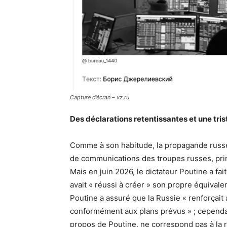
Capture d’écran – vz.ru
Des déclarations retentissantes et une trist
Comme à son habitude, la propagande russe s
de communications des troupes russes, pri
Mais en juin 2026, le dictateur Poutine a fai
avait « réussi à créer » son propre équivalent
Poutine a assuré que la Russie « renforçait 
conformément aux plans prévus » ; cependa
propos de Poutine, ne correspond pas à la r