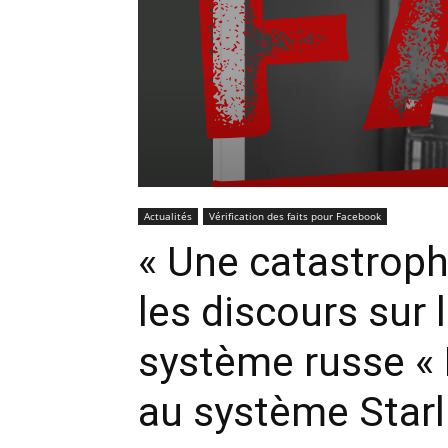
Actualités
Vérification des faits pour Facebook
« Une catastrophe
les discours sur l
système russe « 
au système Starl