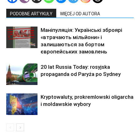
PODOBNE ARTYKUŁY
WIĘCEJ OD AUTORA
Маніпуляція: Українські зброярі
«втрачають мільйони» і
залишаються за бортом
європейських замовлень
20 lat Russia Today: rosyjska
propaganda od Paryża po Sydney
Kryptowaluty, prokremlowski oligarcha
i mołdawskie wybory