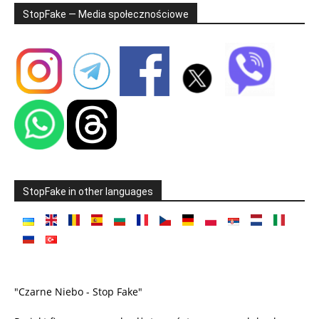
StopFake — Media społecznościowe
StopFake in other languages
"Czarne Niebo - Stop Fake"