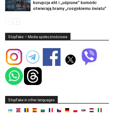
korupcja elit i „uśpione” komórki
otwierają bramy „rosyjskiemu światu”
StopFake — Media społecznościowe
StopFake in other languages