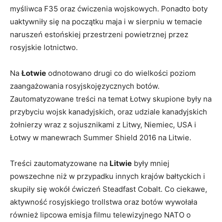
myśliwca F35 oraz ćwiczenia wojskowych. Ponadto boty
uaktywniły się na początku maja i w sierpniu w temacie
naruszeń estońskiej przestrzeni powietrznej przez
rosyjskie lotnictwo.
Na
Łotwie
odnotowano drugi co do wielkości poziom
zaangażowania rosyjskojęzycznych botów.
Zautomatyzowane treści na temat Łotwy skupione były na
przybyciu wojsk kanadyjskich, oraz udziale kanadyjskich
żołnierzy wraz z sojusznikami z Litwy, Niemiec, USA i
Łotwy w manewrach Summer Shield 2016 na Litwie.
Treści zautomatyzowane na
Litwie
były mniej
powszechne niż w przypadku innych krajów bałtyckich i
skupiły się wokół ćwiczeń Steadfast Cobalt. Co ciekawe,
aktywność rosyjskiego trollstwa oraz botów wywołała
również lipcowa emisja filmu telewizyjnego NATO o