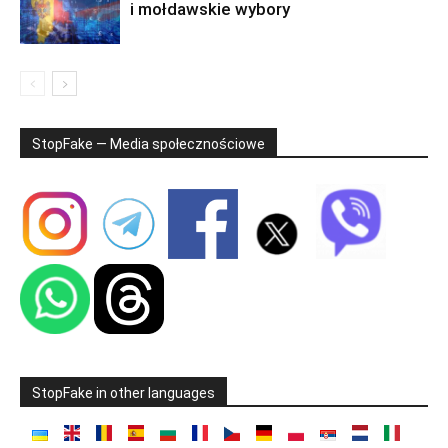
i mołdawskie wybory
StopFake — Media społecznościowe
StopFake in other languages