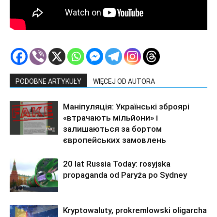
PODOBNE ARTYKUŁY
WIĘCEJ OD AUTORA
Маніпуляція: Українські зброярі
«втрачають мільйони» і
залишаються за бортом
європейських замовлень
20 lat Russia Today: rosyjska
propaganda od Paryża po Sydney
Kryptowaluty, prokremlowski oligarcha