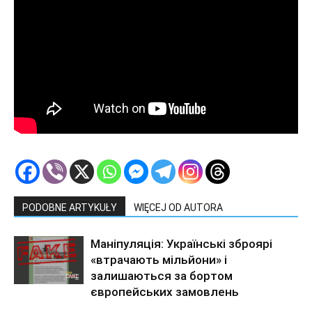
PODOBNE ARTYKUŁY
WIĘCEJ OD AUTORA
Маніпуляція: Українські зброярі
«втрачають мільйони» і
залишаються за бортом
європейських замовлень