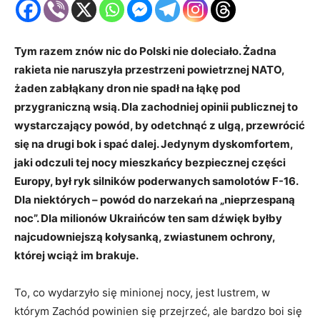
Tym razem znów nic do Polski nie doleciało. Żadna
rakieta nie naruszyła przestrzeni powietrznej NATO,
żaden zabłąkany dron nie spadł na łąkę pod
przygraniczną wsią. Dla zachodniej opinii publicznej to
wystarczający powód, by odetchnąć z ulgą, przewrócić
się na drugi bok i spać dalej. Jedynym dyskomfortem,
jaki odczuli tej nocy mieszkańcy bezpiecznej części
Europy, był ryk silników poderwanych samolotów F-16.
Dla niektórych – powód do narzekań na „nieprzespaną
noc”. Dla milionów Ukraińców ten sam dźwięk byłby
najcudowniejszą kołysanką, zwiastunem ochrony,
której wciąż im brakuje.
To, co wydarzyło się minionej nocy, jest lustrem, w
którym Zachód powinien się przejrzeć, ale bardzo boi się