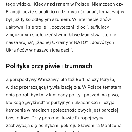
tego widoku. Kiedy nad ranem w Polsce, Niemczech czy
Francji ludzie siadali do rodzinnych śniadań, temat wojny
był już tylko odległym szumem. W internecie znów
uaktywnili się trolle i „pożyteczni idioci”, suflujący
zmęczonym społeczeństwom łatwe kłamstwa: „to nie
nasza wojna”, „żadnej Ukrainy w NATO”, „dosyć tych
Ukraińców w naszych knajpach”.
Polityka przy piwie i trumnach
Z perspektywy Warszawy, ale też Berlina czy Paryża,
widać przerażającą trywializację zła. W Polsce tematem
dnia potrafi być to, z kim dany polityk poszedł na piwo,
kto kogo „wykiwał” w partyjnych układankach i czyja
kampania w mediach społecznościowych jest bardziej
błyskotliwa. Przy porannej kawie Europejczycy
zachwycają się politykami pokroju Sławomira Mentzena