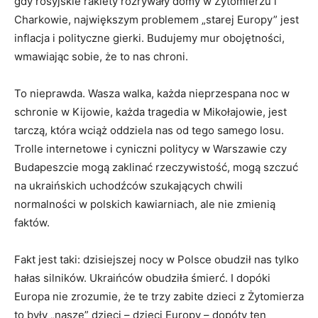
gdy rosyjskie rakiety rozrywały domy w Żytomierzu i
Charkowie, największym problemem „starej Europy” jest
inflacja i polityczne gierki. Budujemy mur obojętności,
wmawiając sobie, że to nas chroni.
To nieprawda. Wasza walka, każda nieprzespana noc w
schronie w Kijowie, każda tragedia w Mikołajowie, jest
tarczą, która wciąż oddziela nas od tego samego losu.
Trolle internetowe i cyniczni politycy w Warszawie czy
Budapeszcie mogą zaklinać rzeczywistość, mogą szczuć
na ukraińskich uchodźców szukających chwili
normalności w polskich kawiarniach, ale nie zmienią
faktów.
Fakt jest taki: dzisiejszej nocy w Polsce obudził nas tylko
hałas silników. Ukraińców obudziła śmierć. I dopóki
Europa nie zrozumie, że te trzy zabite dzieci z Żytomierza
to były „nasze” dzieci – dzieci Europy – dopóty ten