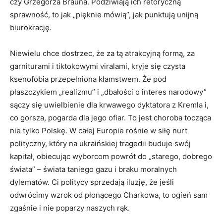
czy Grzegorza Brauna. Podziwiają ich retoryczną
sprawność, to jak „pięknie mówią”, jak punktują unijną
biurokrację.
Niewielu chce dostrzec, że za tą atrakcyjną formą, za
garniturami i tiktokowymi viralami, kryje się czysta
ksenofobia przepełniona kłamstwem. Że pod
płaszczykiem „realizmu” i „dbałości o interes narodowy”
sączy się uwielbienie dla krwawego dyktatora z Kremla i,
co gorsza, pogarda dla jego ofiar. To jest choroba tocząca
nie tylko Polskę. W całej Europie rośnie w siłę nurt
polityczny, który na ukraińskiej tragedii buduje swój
kapitał, obiecując wyborcom powrót do „starego, dobrego
świata” – świata taniego gazu i braku moralnych
dylematów. Ci politycy sprzedają iluzję, że jeśli
odwrócimy wzrok od płonącego Charkowa, to ogień sam
zgaśnie i nie poparzy naszych rąk.