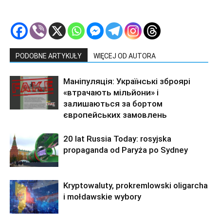
PODOBNE ARTYKUŁY
WIĘCEJ OD AUTORA
Маніпуляція: Українські зброярі
«втрачають мільйони» і
залишаються за бортом
європейських замовлень
20 lat Russia Today: rosyjska
propaganda od Paryża po Sydney
Kryptowaluty, prokremlowski oligarcha
i mołdawskie wybory