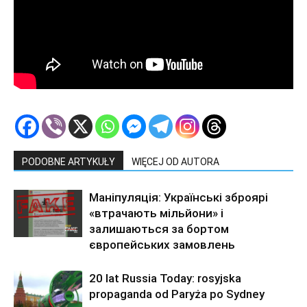
PODOBNE ARTYKUŁY
WIĘCEJ OD AUTORA
Маніпуляція: Українські зброярі
«втрачають мільйони» і
залишаються за бортом
європейських замовлень
20 lat Russia Today: rosyjska
propaganda od Paryża po Sydney