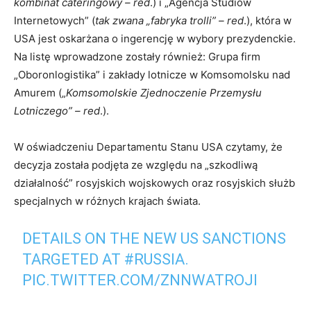
kombinat cateringowy – red
.) i „Agencja Studiów
Internetowych” (
tak zwana „fabryka trolli” – red
.), która w
USA jest oskarżana o ingerencję w wybory prezydenckie.
Na listę wprowadzone zostały również: Grupa firm
„Oboronlogistika” i zakłady lotnicze w Komsomolsku nad
Amurem („
Komsomolskie Zjednoczenie Przemysłu
Lotniczego” – red
.).
W oświadczeniu Departamentu Stanu USA czytamy, że
decyzja została podjęta ze względu na „szkodliwą
działalność” rosyjskich wojskowych oraz rosyjskich służb
specjalnych w różnych krajach świata.
DETAILS ON THE NEW US SANCTIONS
TARGETED AT
#RUSSIA
.
PIC.TWITTER.COM/ZNNWATROJI