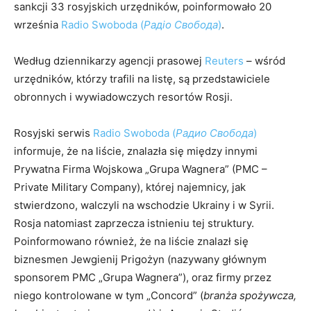
sankcji 33 rosyjskich urzędników, poinformowało 20
września
Radio Swoboda (
Р
адіо Свобод
а
)
.
Według dziennikarzy agencji prasowej
Reuters
– wśród
urzędników, którzy trafili na listę, są przedstawiciele
obronnych i wywiadowczych resortów Rosji.
Rosyjski serwis
Radio Swoboda (
Р
адио Свобод
а
)
informuje, że na liście, znalazła się między innymi
Prywatna Firma Wojskowa „Grupa Wagnera” (PMC –
Private Military Company), której najemnicy, jak
stwierdzono, walczyli na wschodzie Ukrainy i w Syrii.
Rosja natomiast zaprzecza istnieniu tej struktury.
Poinformowano również, że na liście znalazł się
biznesmen Jewgienij Prigożyn (nazywany głównym
sponsorem PMC „Grupa Wagnera”), oraz firmy przez
niego kontrolowane w tym „Concord” (
branża spożywcza,