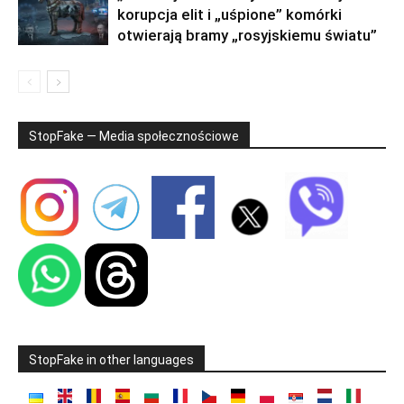
korupcja elit i „uśpione” komórki
otwierają bramy „rosyjskiemu światu”
StopFake — Media społecznościowe
StopFake in other languages