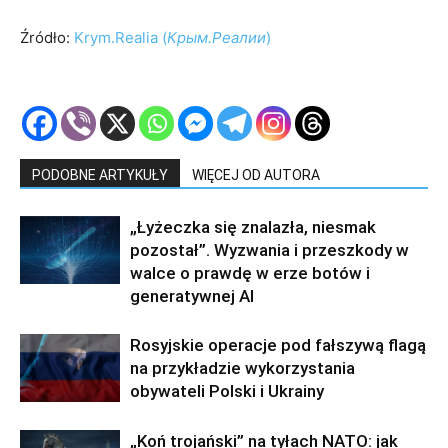
Źródło:
Krym.Realia (
К
рым.Реали
и
)
PODOBNE ARTYKUŁY
WIĘCEJ OD AUTORA
„Łyżeczka się znalazła, niesmak
pozostał”. Wyzwania i przeszkody w
walce o prawdę w erze botów i
generatywnej AI
Rosyjskie operacje pod fałszywą flagą
na przykładzie wykorzystania
obywateli Polski i Ukrainy
„Koń trojański” na tyłach NATO: jak