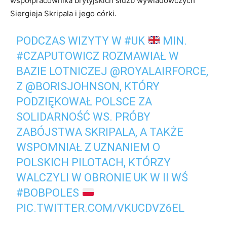
współpracownika brytyjskich służb wywiadowczych
Siergieja Skripala i jego córki.
PODCZAS WIZYTY W
#UK
MIN.
#CZAPUTOWICZ
ROZMAWIAŁ W
BAZIE LOTNICZEJ
@ROYALAIRFORCE
,
Z
@BORISJOHNSON
, KTÓRY
PODZIĘKOWAŁ POLSCE ZA
SOLIDARNOŚĆ WS. PRÓBY
ZABÓJSTWA SKRIPALA, A TAKŻE
WSPOMNIAŁ Z UZNANIEM O
POLSKICH PILOTACH, KTÓRZY
WALCZYLI W OBRONIE UK W II WŚ
#BOBPOLES
PIC.TWITTER.COM/VKUCDVZ6EL