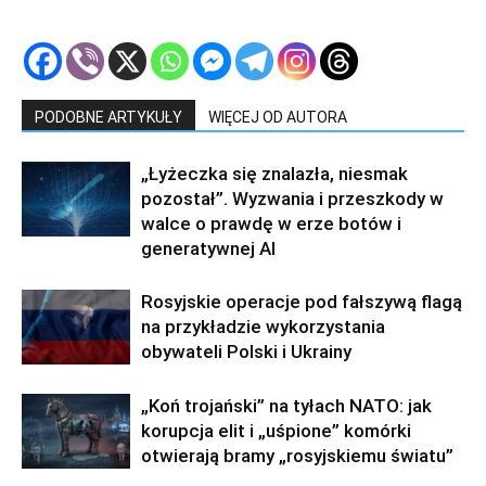
PODOBNE ARTYKUŁY
WIĘCEJ OD AUTORA
„Łyżeczka się znalazła, niesmak
pozostał”. Wyzwania i przeszkody w
walce o prawdę w erze botów i
generatywnej AI
Rosyjskie operacje pod fałszywą flagą
na przykładzie wykorzystania
obywateli Polski i Ukrainy
„Koń trojański” na tyłach NATO: jak
korupcja elit i „uśpione” komórki
otwierają bramy „rosyjskiemu światu”