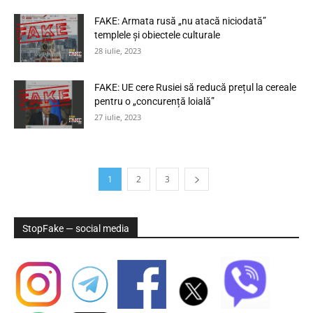
FAKE: Armata rusă „nu atacă niciodată”
templele și obiectele culturale
28 iulie, 2023
FAKE: UE cere Rusiei să reducă prețul la cereale
pentru o „concurență loială”
27 iulie, 2023
1
2
3
StopFake — social media