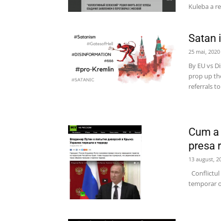
Kuleba a re
Satan 
25 mai, 2020
By EU vs D
prop up the
referrals t
Cum a f
presa 
13 august, 2
Conflictul 
temporar oc