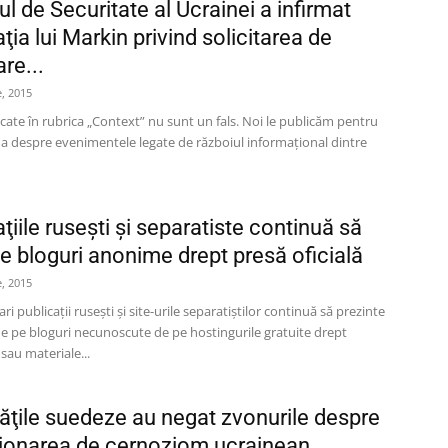
ul de Securitate al Ucrainei a infirmat
ţia lui Markin privind solicitarea de
re...
, 2015
licate în rubrica „Context” nu sunt un fals. Noi le publicăm pentru
ma despre evenimentele legate de războiul informaţional dintre
ţiile ruseşti şi separatiste continuă să
te bloguri anonime drept presă oficială
, 2015
i publicaţii ruseşti şi site-urile separatiştilor continuă să prezinte
e pe bloguri necunoscute de pe hostingurile gratuite drept
 sau materiale...
tăţile suedeze au negat zvonurile despre
ţionarea de cernoziom ucrainean