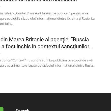
5
in rubrica „Context” nu sunt falsuri. Le publicăm pentru a vă
pre evoluţiile războiului informaţional dintre Ucraina şi Rusia. La
ii iulie...
 din Marea Britanie al agenţiei ”Russia
a fost inchis în contextul sancţiunilor...
5
la rubrica ”Context” nu sunt falsuri. Le publicăm cu scopul de a vă
pre evenimentele legate de războiul informaţional dintre Rusia...
Search