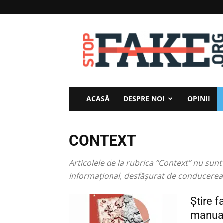
StopFake
ACASĂ
DESPRE NOI
OPINII
CONTEXT
Articolele de la rubrica “Context” nu sun
informaţional, desfăşurat de conducerea
Știre f
manual 