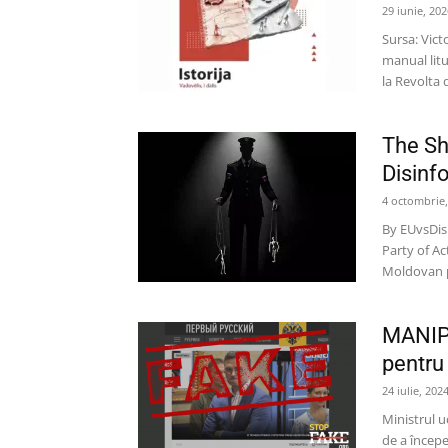
29 iunie, 202
Sursa: Vict
manual litua
la Revolta d
The S
Disinf
4 octombrie,
By EUvsDis
Party of Ac
Moldovan p
MANIPU
pentru
24 iulie, 202
Ministrul u
de a începe