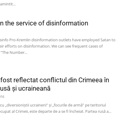
amintit...
in the service of disinformation
isinfo Pro-Kremlin disinformation outlets have employed Satan to
ir efforts on disinformation. We can see frequent cases of
o “The Number...
ost reflectat conflictul din Crimeea în
rusă și ucraineană
016
cu „diversioniștii ucraineni” și „focurile de armă” pe teritoriul
upat al Crimeii, este departe de a se fi încheiat. Partea rusă a...