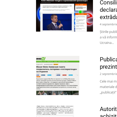
Consili
declara
extrăda
4 septembrie
Ştirile pub
a vă infor
Ucraina...
Publica
prezin
2 septembrie
Cele mai mar
materiale d
„publicaţii”
Autori
achizi