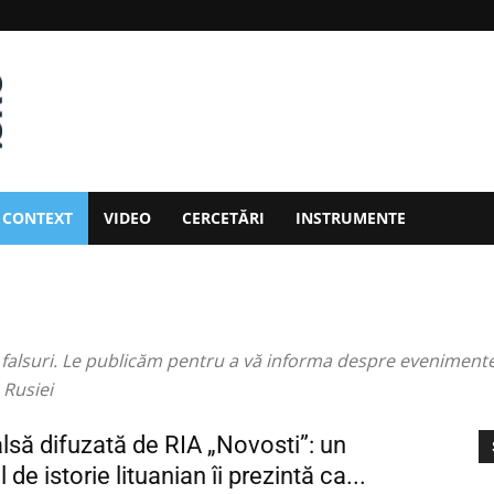
CONTEXT
VIDEO
СERCETĂRI
INSTRUMENTE
t falsuri. Le publicăm pentru a vă informa despre evenimentel
 Rusiei
alsă difuzată de RIA „Novosti”: un
de istorie lituanian îi prezintă ca...