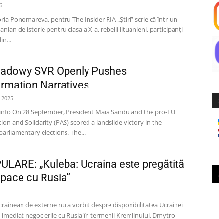
6
oria Ponomareva, pentru The Insider RIA „Știri” scrie că într-un
nian de istorie pentru clasa a X-a, rebelii lituanieni, participanți
in...
hadowy SVR Openly Pushes
ormation Narratives
 2025
info On 28 September, President Maia Sandu and the pro-EU
tion and Solidarity (PAS) scored a landslide victory in the
arliamentary elections. The...
LARE: „Kuleba: Ucraina este pregătită
 pace cu Rusia”
4
crainean de externe nu a vorbit despre disponibilitatea Ucrainei
 imediat negocierile cu Rusia în termenii Kremlinului. Dmytro