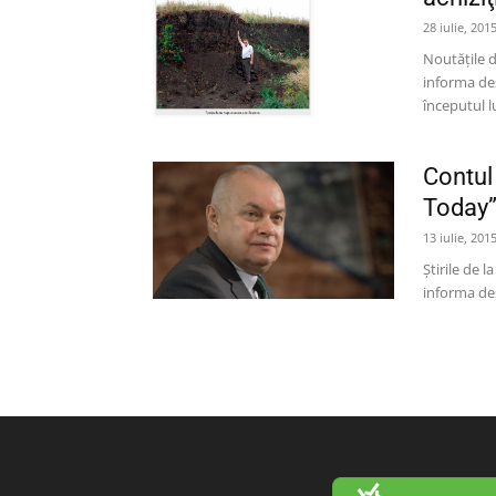
28 iulie, 201
Noutăţile d
informa des
începutul lun
Contul
Today” 
13 iulie, 201
Ştirile de 
informa des