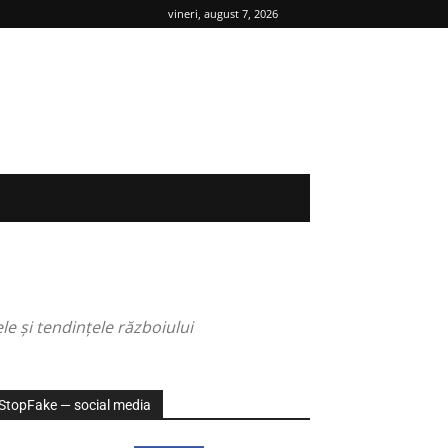
vineri, august 7, 2026
e şi tendinţele războiului
StopFake — social media