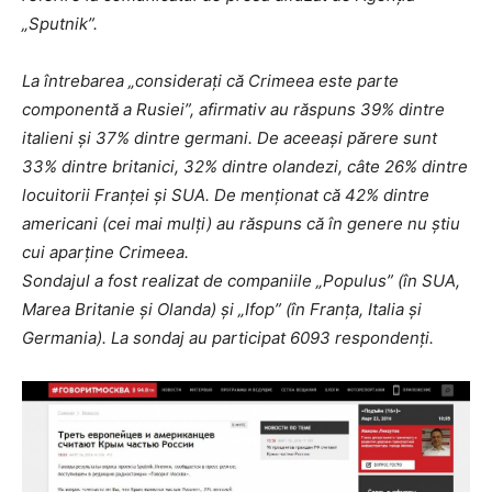
„Sputnik”.
La întrebarea „considerați că Crimeea este parte
componentă a Rusiei”, afirmativ au răspuns 39% dintre
italieni și 37% dintre germani. De aceeași părere sunt
33% dintre britanici, 32% dintre olandezi, câte 26% dintre
locuitorii Franței și SUA. De menționat că 42% dintre
americani (cei mai mulți) au răspuns că în genere nu știu
cui aparține Crimeea.
Sondajul a fost realizat de companiile „Populus” (în SUA,
Marea Britanie și Olanda) și „Ifop” (în Franța, Italia și
Germania). La sondaj au participat 6093 respondenți.