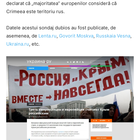
declarat că „majoritatea” europenilor consideră că
Crimeea este teritoriu rus.
Datele acestui sondaj dubios au fost publicate, de
asemenea, de
Lenta.ru
,
Govorit Moskva
,
Russkaia Vesna
,
Ukraina.ru
, etc.