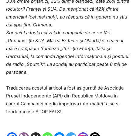
33% dintre britanici, 32% dintre olandezi, câte 26% dintre
locuitorii Franței și SUA. De menționat că 42% dintre
americani (cei mai mulți) au răspuns că în genere nu știu
cui aparține Crimeea.
Sondajul a fost realizat de compania de cercetări
„Populus” (în SUA, Marea Britanie și Olanda) și cea mai
mare companie franceze „Ifor” (în Franța, Italia și
Germania), la comanda Agenției Informaționale și postului
de radio „Sputnik”. La sondaj au participat peste 6 mii de
persoane.
Traducerea acestui articol a fost asigurată de Asociaţia
Presei Independente (API) din Republica Moldova în
cadrul Campaniei media împotriva informaţiei false şi
tendenţioase STOP FALS!