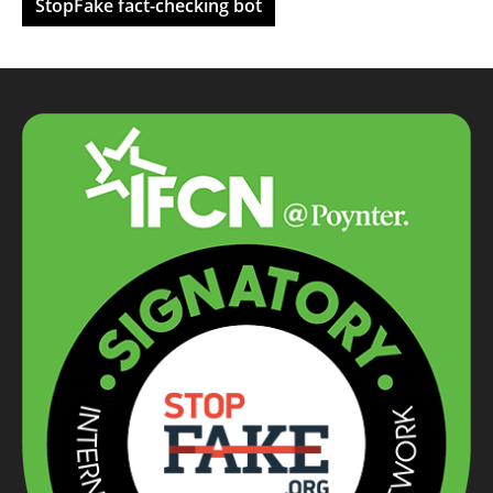
StopFake fact-checking bot