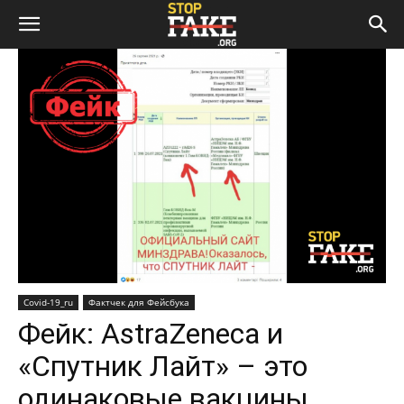
Covid-19_ru
Фактчек для Фейсбука
Фейк: AstraZeneca и
«Спутник Лайт» – это
одинаковые вакцины