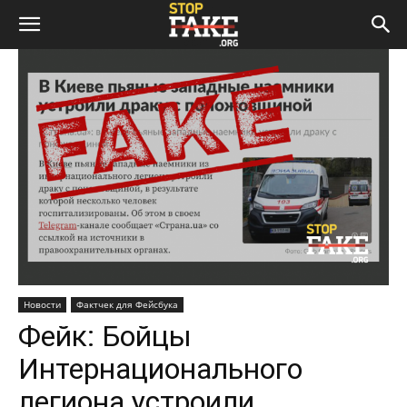
Новости
Фактчек для Фейсбука
Фейк: Бойцы
Интернационального
легиона устроили