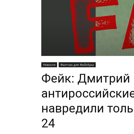
Новости
Фактчек для Фейсбука
Фейк: Дмитрий 
антироссийские
навредили толь
24