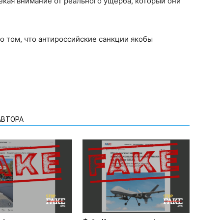
екая внимание от реального ущерба, который они
о том, что антироссийские санкции якобы
АВТОРА