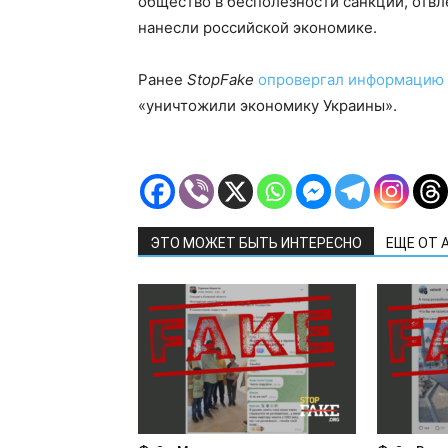
общество в бесполезности санкций, отвл
нанесли российской экономике.
Ранее
StopFake
опровергал информацию
«уничтожили экономику Украины».
ЭТО МОЖЕТ БЫТЬ ИНТЕРЕСНО
ЕЩЕ ОТ 