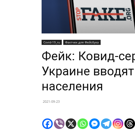
Covid-19_ru
Фактчек для Фейсбука
Фейк: Ковид-се
Украине вводят
населения
2021-09-23