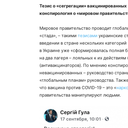
Тезис о «сегрегации» вакцинированных
конспирология о «мировом правительст
Мировое правительство проводит глобал
«стада», – такими
тезисами
украинские с
введении в стране нескольких категорий
в Украине уже «сформировалась полная б
на два лагеря – лояльных к их действиям
(антивакцинаторов). По мнению конспир
невакцинированных – руководство страны
«глобальным планам» руководства. Также
что вакцина против COVID-19 – это «
нарк
правительства манипулируют людьми.