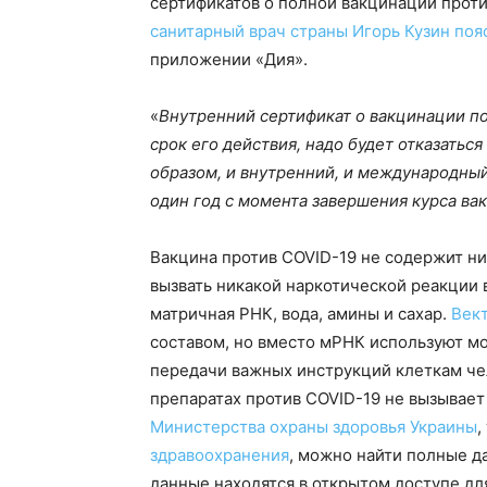
сертификатов о полной вакцинации проти
санитарный врач страны Игорь Кузин поя
приложении «Дия».
«
Внутренний сертификат о вакцинации пок
срок его действия, надо будет отказаться
образом, и внутренний, и международный
один год с момента завершения курса ва
Вакцина против COVID-19 не содержит ни
вызвать никакой наркотической реакции 
матричная РНК, вода, амины и сахар.
Век
составом, но вместо мРНК используют м
передачи важных инструкций клеткам че
препаратах против COVID-19 не вызывает
Министерства охраны здоровья Украины
,
здравоохранения
, можно найти полные да
данные находятся в открытом доступе д