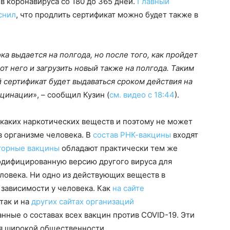
в коронавируса со 180 до 365 дней.
Главный
снил
, что продлить сертификат можно будет также в
а выдается на полгода, но после того, как пройдет
 от него и загрузить новый также на полгода. Таким
 сертификат будет выдаваться сроком действия на
кцинации
», – сообщил Кузин (
см. видео с 18:44
).
каких наркотических веществ и поэтому не может
в организме человека. В
состав РНК-вакцины
входят
торные вакцины
обладают практически тем же
одифицированную версию другого вируса для
ловека. Ни одно из действующих веществ в
 зависимости у человека. Как
на сайте
 так и на
других сайтах организаций
нные о составах всех вакцин против COVID-19. Эти
ля широкой общественности.