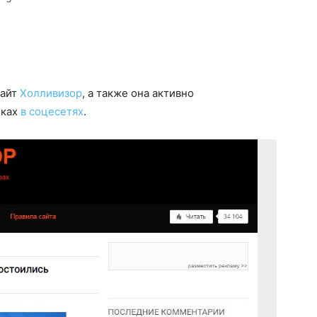
сайт
Холливизор
, а также она активно
иках
в соцесетях
.