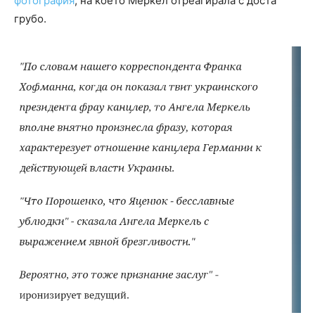
фотография
, на което Меркел отреагирала с доста
грубо.