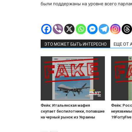
были поддержаны на уровне всего парла
ЭТО МОЖЕТ БЫТЬ ИНТЕРЕСНО
ЕЩЕ ОТ 
Фейк: Итальянская мафия
Фейк: Рос
скупает беспилотники, попавшие
неуязвимы
на черный рынок из Украины
19FortyFive