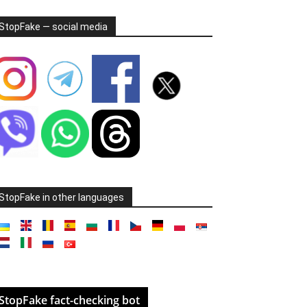
StopFake — social media
StopFake in other languages
StopFake fact-checking bot