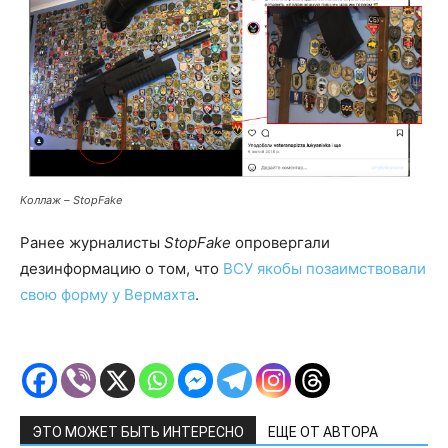
Коллаж – StopFake
Ранее журналисты
StopFake
опровергали
дезинформацию о том, что
ВСУ якобы позаимствовали
свою форму у Вермахта
.
ЭТО МОЖЕТ БЫТЬ ИНТЕРЕСНО
ЕЩЕ ОТ АВТОРА