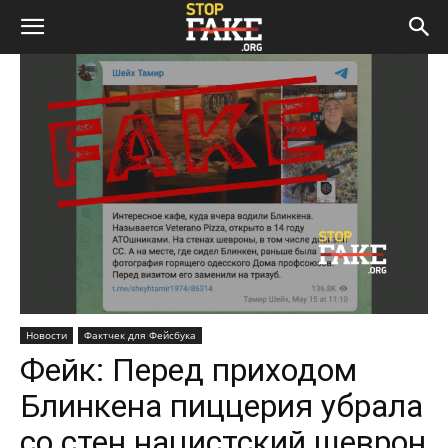
Новости
Фактчек для Фейсбука
Фейк: Перед приходом
Блинкeна пиццерия убрала
со стен нацистский шеврон