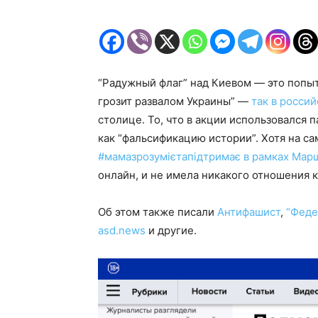
“Радужный флаг” над Киевом — это попыт
грозит развалом Украины” —
так в росси
столице. То, что в акции использовался 
как “фальсификацию истории”. Хотя на с
#мамазрозумієтапідтримає в рамках Мар
онлайн, и не имела никакого отношения 
Об этом также писали
Антифашист
,
“Феде
asd.news
и другие.