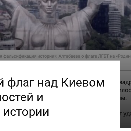
й флаг над Киевом
остей и
 истории