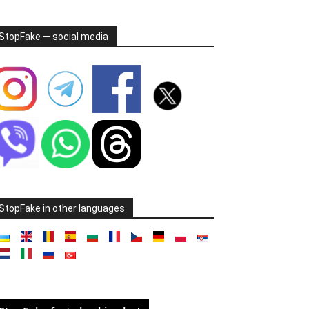
StopFake — social media
StopFake in other languages