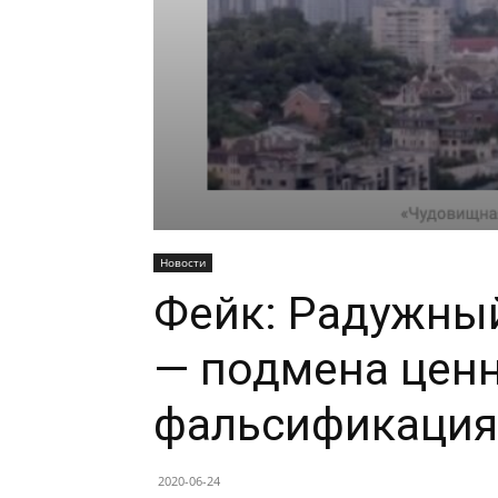
Новости
Фейк: Радужны
— подмена ценн
фальсификация
2020-06-24