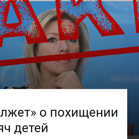
«лжет» о похищении
яч детей