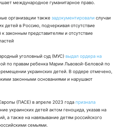
рушает международное гуманитарное право.
тные организации также
задокументировали
случаи
х детей в Россию, подчеркивая отсутствие
 к законным представителям и отсутствие
ластей
народный уголовный суд (МУС)
выдал ордера на
ой по правам ребенка Марии Львовой-Беловой по
еремещении украинских детей. В ордере отмечено,
какими законными основаниями и нарушают
Европы (ПАСЕ) в апреле 2023 года
признала
ие украинских детей актом геноцида, указав на
ий, а также на навязывание детям российского
российскими семьями.