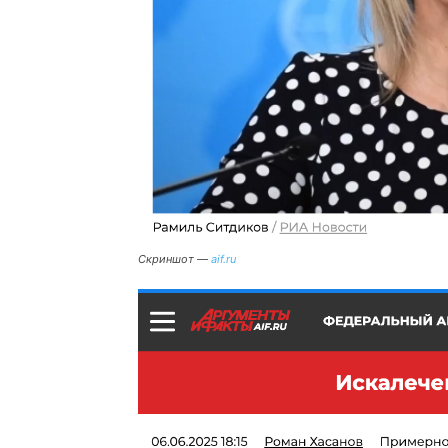
Скриншот —
aif.ru