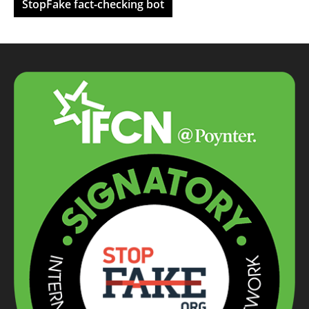
StopFake fact-checking bot