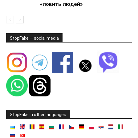
«ловить людей»
StopFake — social media
StopFake in other languages