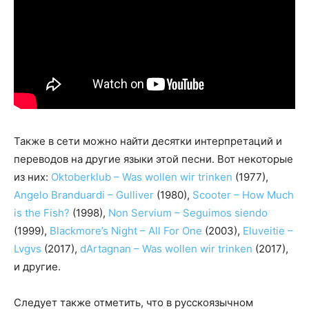
Также в сети можно найти десятки интерпретаций и
переводов на другие языки этой песни. Вот некоторые
из них:
Oktoberklub – Was wollen wir trinken
(1977),
Angelo Branduardi – Gulliver
(1980),
Scooter – How Much
is the Fish?
(1998),
Non Servium – Seguimos siendo
(1999),
Blackmore’s Night – All For One
(2003),
Eluveitie –
Lvgvs
(2017),
dArtagnan – Was wollen wir trinken
(2017),
и другие.
Следует также отметить, что в русскоязычном