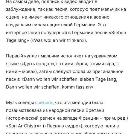
На самом деле, подпись к видео вводит в
заблуждение, так как песня, которую поет мальчик на
сцене, не имеет никакого отношения к военно-
воздушным силам нацистской Германии. Это
интерпретация популярной в Германии песни «Sieben
Tage lang» («Was wollen wir trinken»).
Первый куплет мальчик исполняет на украинском
языке («Ідуть солдати, і з ними зброя, з ними віра, з
ними – мова»), затем следуют слова из оригинальной
песни: «Dann wollen wir schaffen, sieben Tage lang,
Dann wollen wir schaffen, komm fass an».
Музыковеды
считают
, что эта мелодия была
позаимствована из народной песни Бретани
(исторический регион на западе Франции – прим. ред.)
«Son Ar Chistr»» («Песня о сидре»), которую пели в
процессе создания и потребления яблочного сидра.