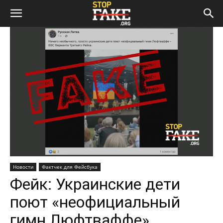
Новости
Фактчек для Фейсбука
Фейк: Украинские дети
поют «неофициальный
гимн Люфтваффе»