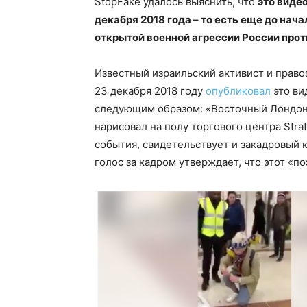
StopFake удалось выяснить, что
это виде
декабря 2018 года – то есть еще до нач
открытой военной агрессии России прот
Известный израильский активист и правоз
23 декабря 2018 году
опубликовал
это ви
следующим образом: «Восточный Лондон:
нарисовал на полу торгового центра Stra
события, свидетельствует и закадровый
голос за кадром утверждает, что этот «