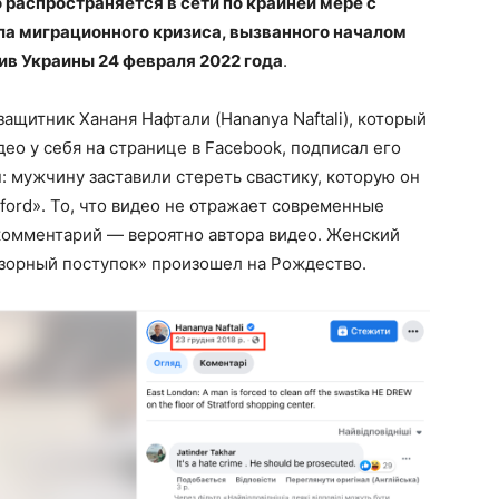
о распространяется в сети по крайней мере с
ала миграционного кризиса, вызванного началом
ив Украины 24 февраля 2022 года
.
ащитник Хананя Нафтали (Hananya Naftali), который
део у себя на странице в Facebook, подписал его
 мужчину заставили стереть свастику, которую он
tford». То, что видео не отражает современные
 комментарий — вероятно автора видео. Женский
позорный поступок» произошел на Рождество.