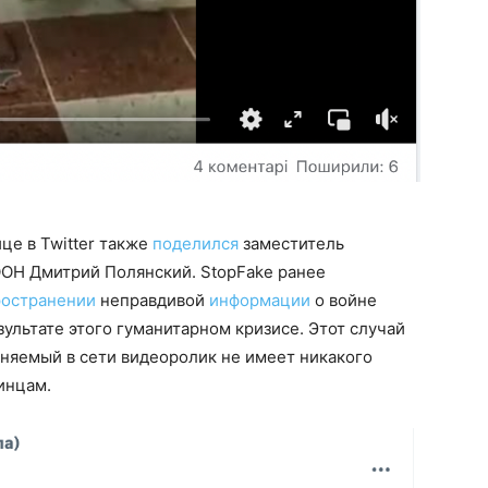
це в Twitter также
поделился
заместитель
ООН Дмитрий Полянский. StopFake ранее
ространении
неправдивой
информации
о войне
ультате этого гуманитарном кризисе. Этот случай
аняемый в сети видеоролик не имеет никакого
аинцам.