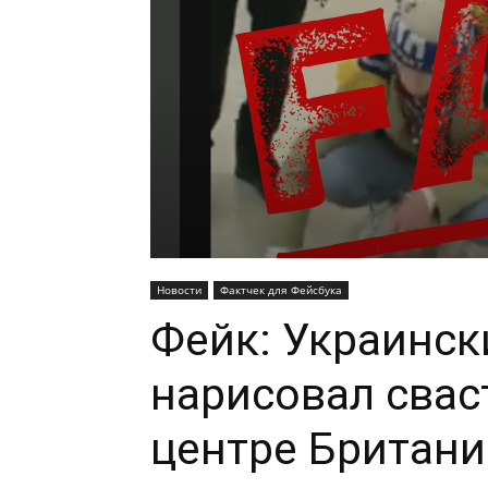
Новости
Фактчек для Фейсбука
Фейк: Украинск
нарисовал свас
центре Британи