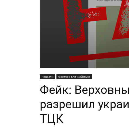
Новости
Фактчек для Фейсбука
Фейк: Верховны
разрешил украи
ТЦК