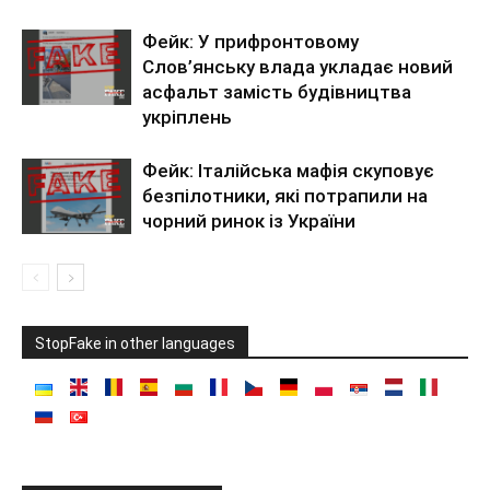
Фейк: У прифронтовому
Слов’янську влада укладає новий
асфальт замість будівництва
укріплень
Фейк: Італійська мафія скуповує
безпілотники, які потрапили на
чорний ринок із України
StopFake in other languages