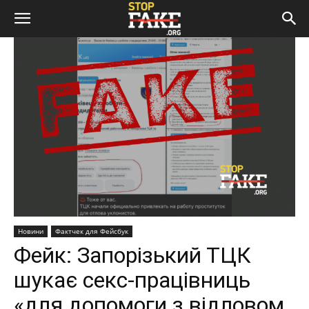
Новини
Фактчек для Фейсбук
Фейк: Запорізький ТЦК
шукає секс-працівниць
«для допомоги з відловом