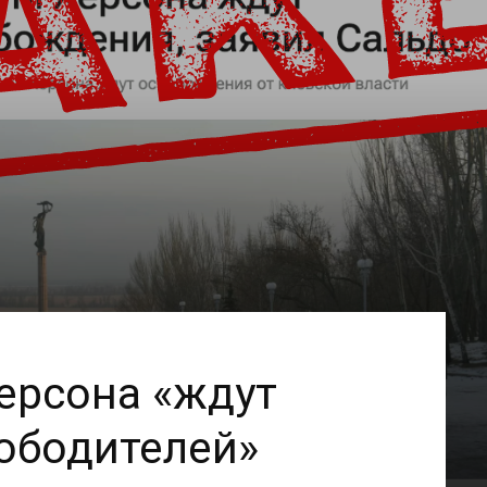
ерсона «ждут
ободителей»