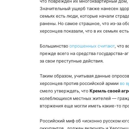
что поврежден их многоквартирный дом,
Значительный ущерб также нанесен здоро
семьях есть люди, которые начали страд
ранены. Но самое страшное, что из-за об
херсонцев показали, что в их семьях ест
Большинство
опрошенных считают
, что 
прежде всего на средства государства-а
за свои преступные действия.
Таким образом, учитывая данные опросо
херсонцев против российской армии
во 
смело утверждать, что
Кремль своей агр
колеблющихся местных жителей — гражд
вторжения еще могли иметь какие-то пр
Российский миф об «исконно русском юг
оккупантов, должен включать и Херсонщи