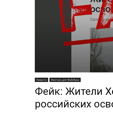
Новости
Фактчек для Фейсбука
Фейк: Жители Х
российских осв