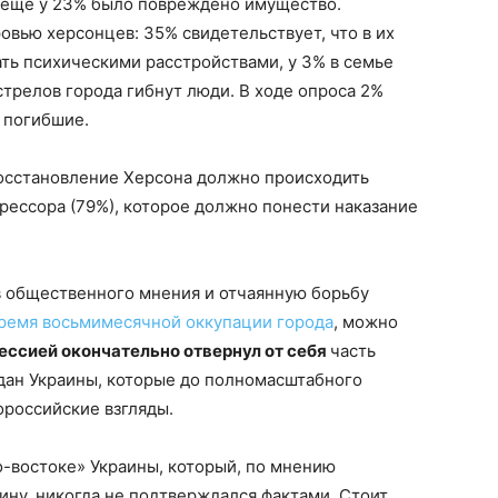
 еще у 23% было повреждено имущество.
вью херсонцев: 35% свидетельствует, что в их
ать психическими расстройствами, у 3% в семье
стрелов города гибнут люди. В ходе опроса 2%
ь погибшие.
восстановление Херсона должно происходить
грессора (79%), которое должно понести наказание
в общественного мнения и отчаянную борьбу
время восьмимесячной оккупации города
, можно
ессией окончательно отвернул от себя
часть
ан Украины, которые до полномасштабного
ороссийские взгляды.
о-востоке» Украины, который, по мнению
ну, никогда не подтверждался фактами. Стоит