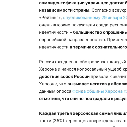
самоидентификации украинцев достиг б
независимости страны
. Согласно всеук
«Рейтинг»,
опубликованному 29 января 2
очень высокие показатели среди респон
идентичности –
большинство опрошенны
европейской направленностью. Причем ч
идентичности
в терминах сознательного
Россия ежедневно обстреливает каждый 
Херсона и нанося колоссальный ущерб к
действия войск России
привели к значи
Херсоне, что
вызывает негатив у абсол
данным опроса
Фонда общины Херсона «З
отметили, что они не пострадали в резу
Каждая третья херсонская семья лишил
трети (35%) херсонцев повреждена квар