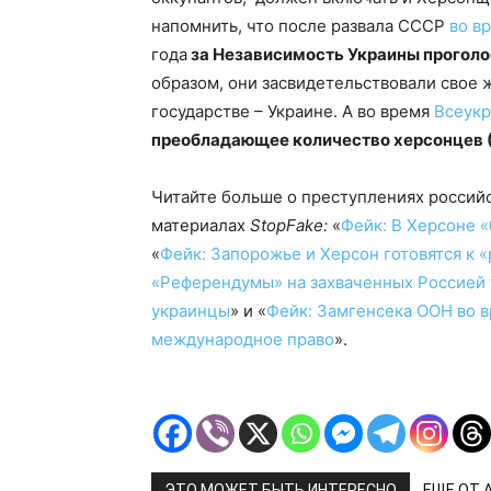
напомнить, что после развала СССР
во в
года
за Независимость Украины прогол
образом, они засвидетельствовали свое 
государстве – Украине. А во время
Всеукр
преобладающее количество херсонцев (
Читайте больше о преступлениях россий
материалах
StopFake:
«
Фейк: В Херсоне «
«
Фейк: Запорожье и Херсон готовятся к 
«Референдумы» на захваченных Россией 
украинцы
» и «
Фейк: Замгенсека ООН во в
международное право
».
ЭТО МОЖЕТ БЫТЬ ИНТЕРЕСНО
ЕЩЕ ОТ 