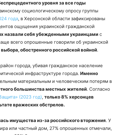
еспрецедентного уровня за все годы
раинскому социологическому опросу группы
024 года
, в Херсонской области зафиксированы
дентов ощущения украинской гражданской
х назвали себя убежденными украинцами
с
аще всего опрошенные говорили об украинской
 выбора, обостренного российской войной
.
район города, убивая гражданское население
ритической инфраструктуре города.
Именно
тельным материальным и человеческим потерям в
ютного большинства местных жителей
. Согласно
ащита» (2023 год)
,
только 8% херсонцев
льтате вражеских обстрелов.
ась имущества из-за российского вторжения
. У
тира или частный дом, 27% опрошенных отмечали,