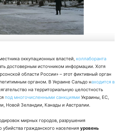
местника оккупационных властей,
коллаборанта
тать достоверным источником информации. Хотя
рсонской области России» – этот фиктивный орган
легитимным органом. В Украине Сальдо н
аходится в
сягательство на территориальную целостность
ся
под многочисленными санкциями
Украины, ЕС,
и, Новой Зеландии, Канады и Австралии.
дировок мирных городов, разрушения
о убийства гражданского населения
уровень