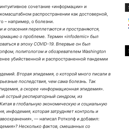
 интуитивное сочетание «информации» и
окомасштабном распространении как достоверной,
о – например, о болезни.
хи и опасения переплетаются и пространяются,
ормацию о проблеме. Термин «infodemic» был
зоваться в эпоху COVID-19. Впервые он был
копфом, политологом и обозревателем Washington
менее убийственной и распространенной пандемии
идемий. Вторая эпидемия, о которой много писали в
ерьезные последствия, чем сама болезнь. Так
 эпидемия, а скорее «информационная эпидемия».
ый острый респираторный синдром, из
 Китая в глобальную экономическую и социальную
я, инфодемия, которая затрудняет контроль и
равоохранения
», — написал Роткопф и добавил:
одемия»? Несколько фактов, смешанных со