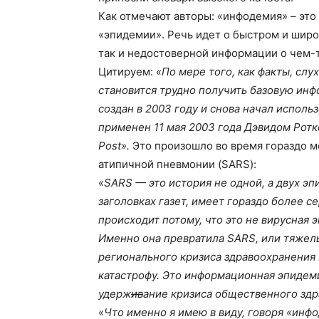
Как отмечают авторы: «инфодемия» – это
«эпидемии». Речь идет о быстром и шир
так и недостоверной информации о чем-т
Цитируем:
«По мере того, как факты, слу
становится трудно получить базовую инф
создан в 2003 году и снова начал исполь
применен 11 мая 2003 года Дэвидом Рот
Post».
Это произошло во время гораздо 
атипичной пневмонии (SARS):
«
SARS — это история не одной, а двух эп
заголовках газет, имеет гораздо более с
происходит потому, что это не вирусная
Именно она превратила SARS, или тяжел
регионального кризиса здравоохранения
катастрофу. Это информационная эпидеми
удерж
ив
ание кризиса общественного зд
«
Что именно я имею в виду, говоря «инф