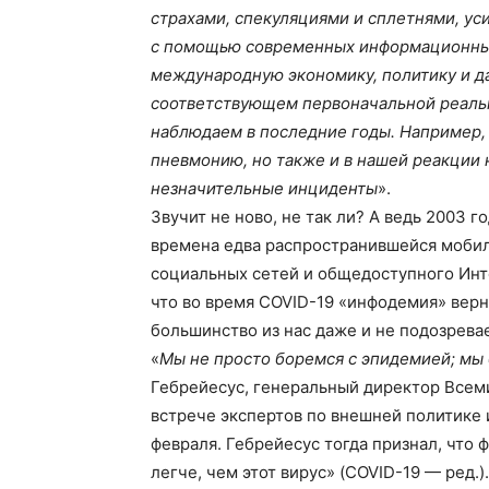
страхами, спекуляциями и сплетнями, ус
с помощью современных информационных 
международную экономику, политику и д
соответствующем первоначальной реальн
наблюдаем в последние годы. Например, 
пневмонию, но также и в нашей реакции 
незначительные инциденты
».
Звучит не ново, не так ли? А ведь 2003 
времена едва распространившейся мобил
социальных сетей и общедоступного Инте
что во время COVID-19 «инфодемия» верну
большинство из нас даже и не подозревае
«
Мы не просто боремся с эпидемией; мы
Гебрейесус, генеральный директор Всем
встрече экспертов по внешней политике 
февраля. Гебрейесус тогда признал, что
легче, чем этот вирус» (COVID-19 — ред.).