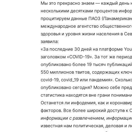
Мы это прекрасно знаем — каждый день 
несколькими десятками процентов инфор
процитируем данные ПАОЗ (
Панамерикан
международное агентство общественног
здоровья и уровня жизни населения в Се
заявила:
«За последние 30 дней на платформе Yo
заголовком «COVID-19». За тот же период
опубликовано более 19 тысяч публикаций
550 миллионов твитов, содержащих ключев
covid-19, covid_19 или пандемия». Сколь
опубликовано сегодня? Можно себе предст
статистика находятся вне грани понимани
Останется ли инфодемия, как и коронави
факторов. Все более широкий доступ
а
к 
информации с развлечением, информаци
известная нам политическая, деловая и 