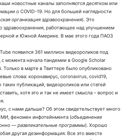
наши новостные каналы заполняются десятком или
мации о COVID-19. Но для большей наглядности
ская организация здравоохранения
). Это
о здравоохранения, работающее над улучшением
верной и Южной Америке. В мае этого года ПАОЗ
uTube появился 361 миллион видеороликов под
 с момента начала пандемии в Google Scholar
. Только в марте в Твиттере было опубликовано
ые слова: коронавирус, coronavirus, covid19,
ко таких публикаций, видеороликов или статей
авить, хотя это и так не имеет смысла – вопрос и
я.
рус, с нами дальше? Об этом свидетельствует много
СМИ, феномен инфотейнмента (
объединение
онно — развлекательные программы
). Хорошо
любая другая дезинформация. Все это вместе