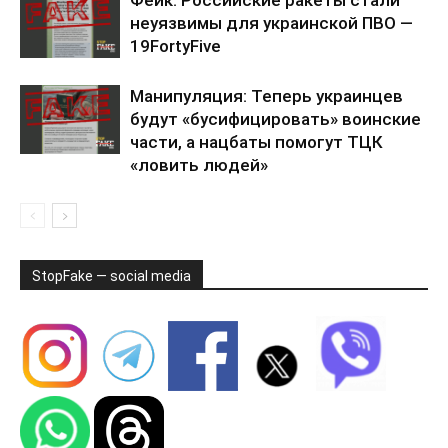
Фейк: Российские ракеты стали
неуязвимы для украинской ПВО —
19FortyFive
Манипуляция: Теперь украинцев
будут «бусифицировать» воинские
части, а нацбаты помогут ТЦК
«ловить людей»
StopFake — social media