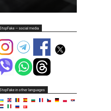
StopFake — social media
StopFake in other languages