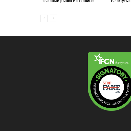
на черный рынок из Украины
19FortyFive