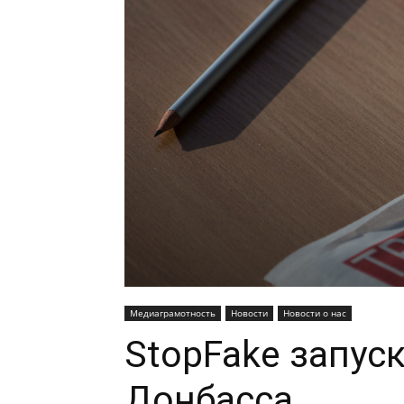
Медиаграмотность
Новости
Новости о нас
StopFake запуск
Донбасса