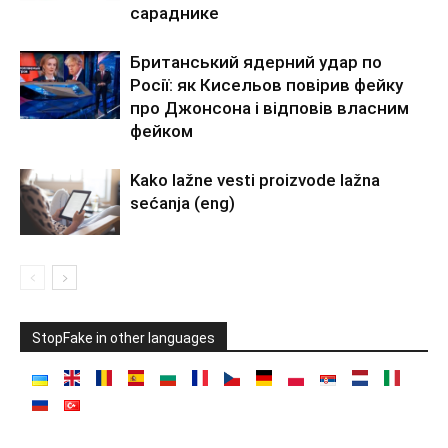
сараднике
Британський ядерний удар по
Росії: як Кисельов повірив фейку
про Джонсона і відповів власним
фейком
Kako lažne vesti proizvode lažna
sećanja (eng)
StopFake in other languages