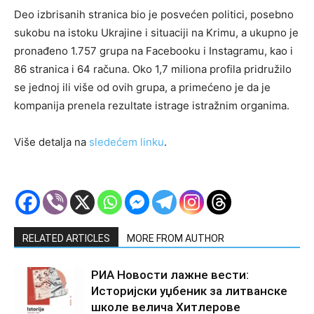
Deo izbrisanih stranica bio je posvećen politici, posebno
sukobu na istoku Ukrajine i situaciji na Krimu, a ukupno je
pronađeno 1.757 grupa na Facebooku i Instagramu, kao i
86 stranica i 64 računa. Oko 1,7 miliona profila pridružilo
se jednoj ili više od ovih grupa, a primećeno je da je
kompanija prenela rezultate istrage istražnim organima.
Više detalja na
sledećem linku
.
RELATED ARTICLES
MORE FROM AUTHOR
РИА Новости лажне вести:
Историјски уџбеник за литванске
школе велича Хитлерове