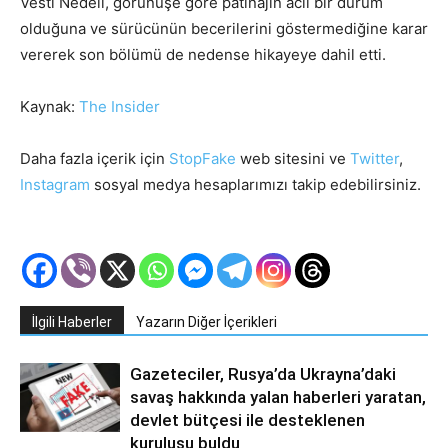
Vesti Nedeli, görünüşe göre patinajın acil bir durum
olduğuna ve sürücünün becerilerini göstermediğine karar
vererek son bölümü de nedense hikayeye dahil etti.
Kaynak:
The Insider
Daha fazla içerik için
StopFake
web sitesini ve
Twitter
,
Instagram
sosyal medya hesaplarımızı takip edebilirsiniz.
İlgili Haberler
Yazarın Diğer İçerikleri
Gazeteciler, Rusya’da Ukrayna’daki
savaş hakkında yalan haberleri yaratan,
devlet bütçesi ile desteklenen
kuruluşu buldu