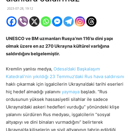
2023-07-28, 19:12
UNESCO ve BM uzmanları Rusya’nın 116’sı dini yapı
olmak üzere en az 270 Ukrayna kültürel varlığına
saldırdığını belgelemiştir.
Kremlin yanlısı medya,
Odesa’daki Başkalaşım
Katedrali’nin yıkıldığı 23 Temmuz’daki Rus hava saldırısını
haklı çıkarmak için işgalcilerin Ukrayna’daki tarihi eserleri
hiç hedef almadığı yalanını
yaymaya
başladı. “Rus
ordusunun yüksek hassasiyetli silahlar ile sadece
Ukrayna’daki askeri hedefleri vurduğu” yönündeki klişe
yalanını sürdüren Rus medyası, işgalcilerin “sosyal
altyapıyı ve dini binaları vurmadığını” belirterek
Ukrayna’da kiliselerin ve sivil altyapının tahrip edildiği