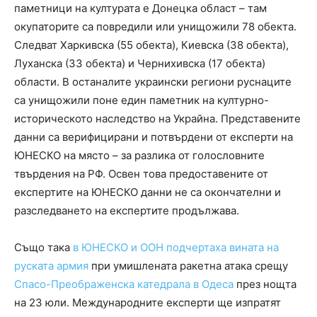
паметници на културата е Донецка област – там
окупаторите са повредили или унищожили 78 обекта.
Следват Харкивска (55 обекта), Киевска (38 обекта),
Луханска (33 обекта) и Чернихивска (17 обекта)
области. В останалите украински региони руснаците
са унищожили поне един паметник на културно-
историческото наследство на Украйна. Представените
данни са верифицирани и потвърдени от експерти на
ЮНЕСКО на място – за разлика от голословните
твърдения на РФ. Освен това предоставените от
експертите на ЮНЕСКО данни не са окончателни и
разследването на експертите продължава.
Също така
в ЮНЕСКО и ООН подчертаха вината на
руската армия
при умишлената ракетна атака срещу
Спасо-Преображенска катедрала в Одеса
през нощта
на 23 юли. Международните експерти ще изпратят