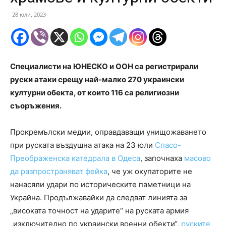
28 юли, 2023
Специалисти на ЮНЕСКО и ООН са регистрирали
руски атаки срещу най-малко 270 украински
културни обекта, от които 116 са религиозни
съоръжения.
Прокремълски медии, оправдаващи унищожаването
при руската въздушна атака на 23 юли
Спасо-
Преображенска катедрала в Одеса
, започнаха
масово
да разпространяват фейка
, че уж окупаторите не
нанасяли удари по историческите паметници на
Украйна. Продължавайки да следват линията за
„високата точност на ударите“ на руската армия
„изключително по украински военни обекти“,
руските