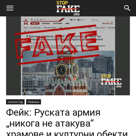
novosti-bg
Новини
Фейк: Руската армия
„никога не атакува“
храмове и културни обекти