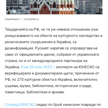
Скрийншот — tvzvezda.ru
Твърденията на РФ, че тя уж нямала отношение към
унищожаването на обекти на културното наследство и
религиозните съоръжения в Украйна, са
дезинформация. Руският наратив се опровергава не
само от официалните данни, събрани от украинската
страна, но и от международните партньори на
Украйна.
Към 20 юли 2023 г
. експерти на ЮНЕСКО са
верифицирали и документирали щети, причинени от
РФ, по 270 културни обекта в Украйна, включително
църкви, музеи, библиотеки, исторически сгради,
паметници, библиотеки и архиви.
Според ЮНЕСКО
лидер по брой нанесени повреди по