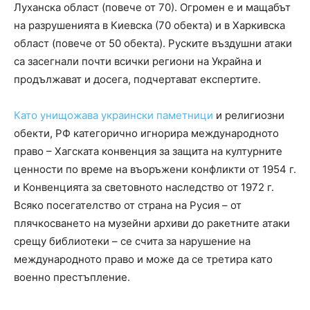
Луханска област (повече от 70). Огромен е и мащабът
на разрушенията в Киевска (70 обекта) и в Харкивска
област (повече от 50 обекта). Руските въздушни атаки
са засегнали почти всички региони на Украйна и
продължават и досега, подчертават експертите.
Като унищожава украински паметници
и религиозни
обекти, РФ категорично игнорира международното
право – Хагската конвенция за защита на културните
ценности по време на въоръжени конфликти от 1954 г.
и Конвенцията за световното наследство от 1972 г.
Всяко посегателство от страна на Русия – от
плячкосването на музейни архиви до ракетните атаки
срещу библиотеки – се счита за нарушение на
международното право и може да се третира като
военно престъпление.