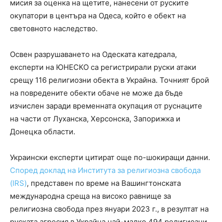
мисия за оценка на щетите, нанесени от руските
окупатори в центъра на Одеса, който е обект на
световното наследство.
Освен разрушаването на Одеската катедрала,
експерти на ЮНЕСКО са регистрирали руски атаки
срещу 116 религиозни обекта в Украйна. Точният брой
на повредените обекти обаче не може да бъде
изчислен заради временната окупация от руснаците
на части от Луханска, Херсонска, Запорижка и
Донецка области.
Украински експерти цитират още по-шокиращи данни.
Според доклад на Института за религиозна свобода
(IRS)
, представен по време на Вашингтонската
международна среща на високо равнище за
религиозна свобода през януари 2023 г., в резултат на
руската агресия в Украйна най-малко 494 религиозни