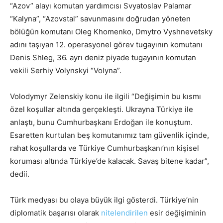
“Azov” alayı komutan yardımcısı Svyatoslav Palamar
“Kalyna”, “Azovstal” savunmasını doğrudan yöneten
bölüğün komutanı Oleg Khomenko, Dmytro Vyshnevetsky
adını taşıyan 12. operasyonel görev tugayının komutanı
Denis Shleg, 36. ayrı deniz piyade tugayının komutan
vekili Serhiy Volynskyi “Volyna”.
Volodymyr Zelenskiy konu ile ilgili “Değişimin bu kısmı
özel koşullar altında gerçekleşti. Ukrayna Türkiye ile
anlaştı, bunu Cumhurbaşkanı Erdoğan ile konuştum.
Esaretten kurtulan beş komutanımız tam güvenlik içinde,
rahat koşullarda ve Türkiye Cumhurbaşkanı’nın kişisel
koruması altında Türkiye’de kalacak. Savaş bitene kadar”,
dediі.
Türk medyası bu olaya büyük ilgi gösterdi. Türkiye’nin
diplomatik başarısı olarak
nitelendirilen
esir değişiminin