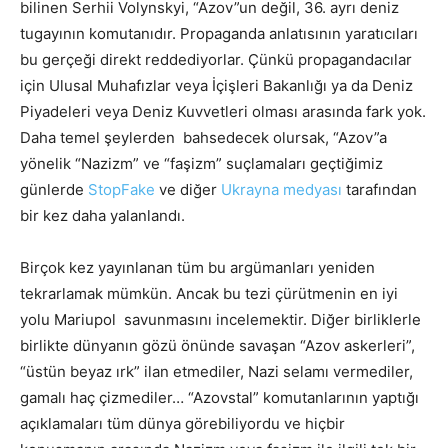
bilinen Serhii Volynskyi, “Azov”un değil, 36. ayrı deniz
tugayının komutanıdır. Propaganda anlatısının yaratıcıları
bu gerçeği direkt reddediyorlar. Çünkü propagandacılar
için Ulusal Muhafızlar veya İçişleri Bakanlığı ya da Deniz
Piyadeleri veya Deniz Kuvvetleri olması arasında fark yok.
Daha temel şeylerden bahsedecek olursak, “Azov”a
yönelik “Nazizm” ve “faşizm” suçlamaları geçtiğimiz
günlerde
StopFake
ve diğer
Ukrayna medyası
tarafından
bir kez daha yalanlandı.
Birçok kez yayınlanan tüm bu argümanları yeniden
tekrarlamak mümkün. Ancak bu tezi çürütmenin en iyi
yolu Mariupol savunmasını incelemektir. Diğer birliklerle
birlikte dünyanın gözü önünde savaşan “Azov askerleri”,
“üstün beyaz ırk” ilan etmediler, Nazi selamı vermediler,
gamalı haç çizmediler… “Azovstal” komutanlarının yaptığı
açıklamaları tüm dünya görebiliyordu ve hiçbir