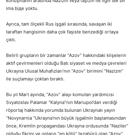
konuşmanın arasında Nazizm veya faşizm ile ilgili tek bir
ima biдe yoktu.
Ayrıca, tam ölçekli Rus işgali sırasında, savaşan iki
taraftan hangisinin daha çok faşiste benzediği ortaya
çıktı.
Belirli grupların bir zamanlar “Azov” hakkındaki klişelerin
aktif çevirmenleri olduğu Batı siyaset ve medya çevreleri
Ukrayna Ulusal Muhafızları’nın “Azov” birimini “Nazizm”
ile suçlamayı çoktan bıraktı.
Bu yıl Mart ayında, “Azov” alayı komutan yardımcısı
Svyatoslav Palamar “Kalyna”nın Mariupol’dan verdiği
röportaj hakkında yorumda bulunan Ukraynalı yayın
“Novynarnia “Ukrayna’nın büyük işgalinin başlamasından
önce, Kremlin propagandası Ukrayna ordusunda “Naziler”
olduğu fikrini ve onların “en kötü” tezahürü olan “Azov”