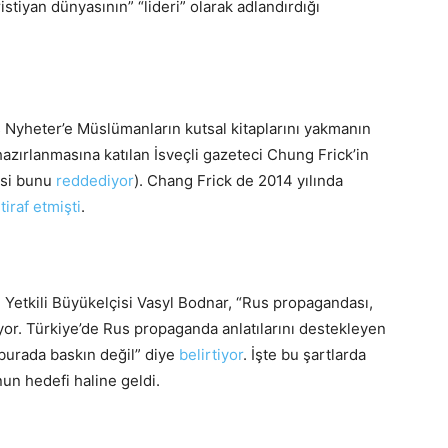
istiyan dünyasının” “lideri” olarak adlandırdığı
 Nyheter’e Müslümanların kutsal kitaplarını yakmanın
hazırlanmasına katılan İsveçli gazeteci Chung Frick’in
isi bunu
reddediyor
). Chang Frick de 2014 yılında
itiraf etmişti
.
Yetkili Büyükelçisi Vasyl Bodnar, “Rus propagandası,
yor. Türkiye’de Rus propaganda anlatılarını destekleyen
r burada baskın değil” diye
belirtiyor
. İşte bu şartlarda
un hedefi haline geldi.