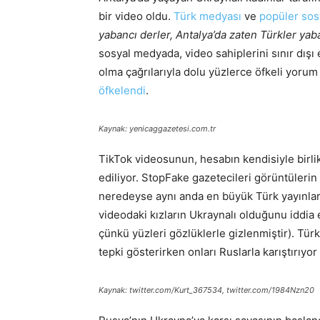
bir video oldu.
Türk medyası
ve
popüler sos
yabancı derler, Antalya’da zaten Türkler yab
sosyal medyada, video sahiplerini sınır dışı
olma çağrılarıyla dolu yüzlerce öfkeli yorum
öfkelendi
.
Kaynak: yenicaggazetesi.com.tr
TikTok videosunun, hesabın kendisiyle birli
ediliyor. StopFake gazetecileri görüntülerin
neredeyse aynı anda en büyük Türk yayınlar
videodaki kızların Ukraynalı olduğunu iddia e
çünkü yüzleri gözlüklerle gizlenmiştir). Türk
tepki gösterirken onları Ruslarla karıştırıyo
Kaynak: twitter.com/Kurt_367534, twitter.com/1984Nzn20