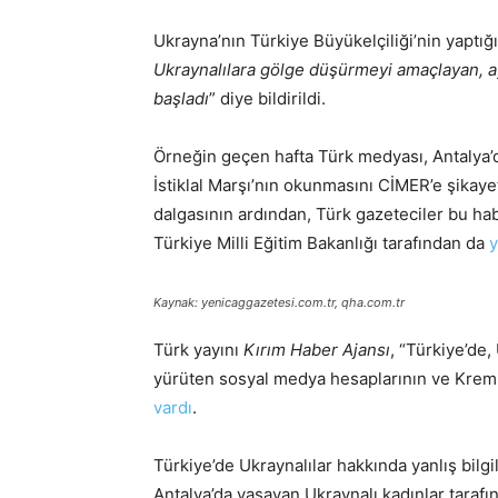
Ukrayna’nın Türkiye Büyükelçiliği’nin yaptığ
Ukraynalılara gölge düşürmeyi amaçlayan, ayn
başladı
” diye bildirildi.
Örneğin geçen hafta Türk medyası, Antalya’d
İstiklal Marşı’nın okunmasını CİMER’e şikayet
dalgasının ardından, Türk gazeteciler bu hab
Türkiye Milli Eğitim Bakanlığı tarafından da
y
Kaynak: yenicaggazetesi.com.tr, qha.com.tr
Türk yayını
Kırım Haber Ajansı
, “Türkiye’de,
yürüten sosyal medya hesaplarının ve Kremli
vardı
.
Türkiye’de Ukraynalılar hakkında yanlış bilgil
Antalya’da yaşayan Ukraynalı kadınlar tarafı