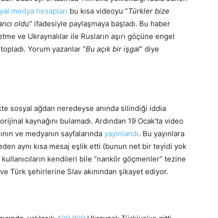
yal medya hesapları
bu kısa videoyu “
Türkler bize
ancı oldu
” ifadesiyle paylaşmaya başladı. Bu haber
 etme ve Ukraynalılar ile Rusların aşırı göçüne engel
 topladı. Yorum yazanlar “
Bu açık bir işgal
” diye
kte sosyal ağdan neredeyse anında silindiği iddia
 orijinal kaynağını bulamadı. Ardından 19 Ocak’ta video
ının ve medyanın sayfalarında
yayınlandı
. Bu yayınlara
den aynı kısa mesaj eşlik etti (bunun net bir teyidi yok
 kullanıcıların kendileri bile “nankör göçmenler” tezine
r ve Türk şehirlerine Slav akınından şikayet ediyor.