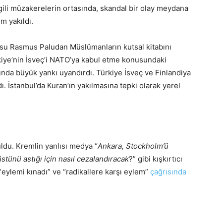
lgili müzakerelerin ortasında, skandal bir olay meydana
m yakıldı.
cusu Rasmus Paludan Müslümanların kutsal kitabını
kiye’nin İsveç’i NATO’ya kabul etme konusundaki
sında büyük yankı uyandırdı. Türkiye İsveç ve Finlandiya
ı. İstanbul’da Kuran’ın yakılmasına tepki olarak yerel
ldu. Kremlin yanlısı medya “
Ankara, Stockholm’ü
üstünü astığı için nasıl cezalandıracak
?” gibi kışkırtıcı
 “eylemi kınadı” ve “radikallere karşı eylem”
çağrısında