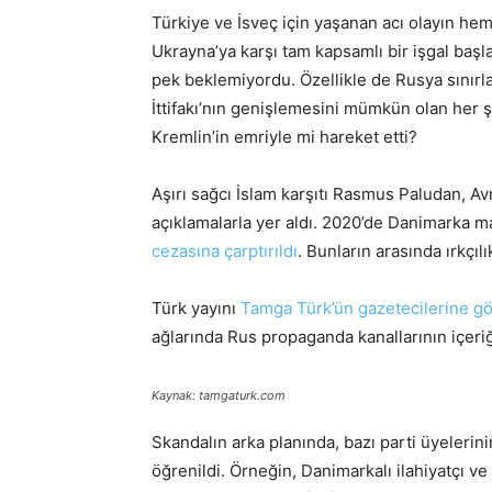
Türkiye ve İsveç için yaşanan acı olayın he
Ukrayna’ya karşı tam kapsamlı bir işgal başl
pek beklemiyordu. Özellikle de Rusya sınırla
İttifakı’nın genişlemesini mümkün olan her
Kremlin’in emriyle mi hareket etti?
Aşırı sağcı İslam karşıtı Rasmus Paludan, Avr
açıklamalarla yer aldı. 2020’de Danimarka m
cezasına çarptırıldı
. Bunların arasında ırkçıl
Türk yayını
Tamga Türk’ün gazetecilerine g
ağlarında Rus propaganda kanallarının içeri
Kaynak: tamgaturk.com
Skandalın arka planında, bazı parti üyeleri
öğrenildi. Örneğin, Danimarkalı ilahiyatçı ve