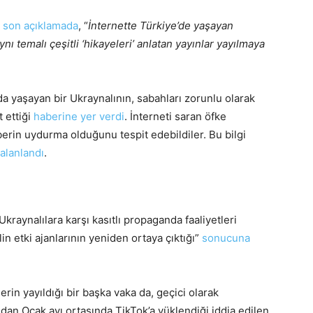
ı
son açıklamada
, “
İnternette Türkiye’de yaşayan
ı temalı çeşitli ‘hikayeleri’ anlatan yayınlar yayılmaya
a yaşayan bir Ukraynalının, sabahları zorunlu olarak
 ettiği
haberine yer verdi
. İnterneti saran öfke
erin uydurma olduğunu tespit edebildiler. Bu bilgi
alanlandı
.
 Ukraynalılara karşı kasıtlı propaganda faaliyetleri
n etki ajanlarının yeniden ortaya çıktığı”
sonucuna
erin yayıldığı bir başka vaka da, geçici olarak
ndan Ocak ayı ortasında TikTok’a yüklendiği iddia edilen