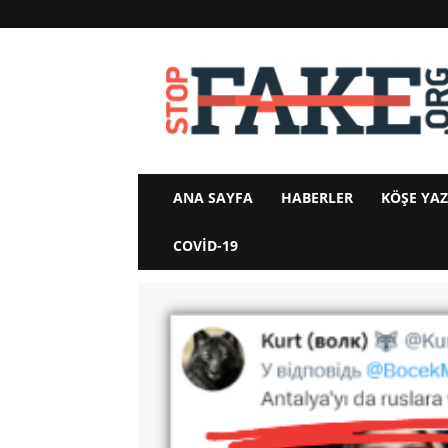
StopFake
ANA SAYFA
HABERLER
KÖŞE YAZ
COVID-19