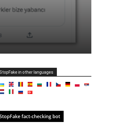
StopFake in other languages
StopFake fact-checking bot