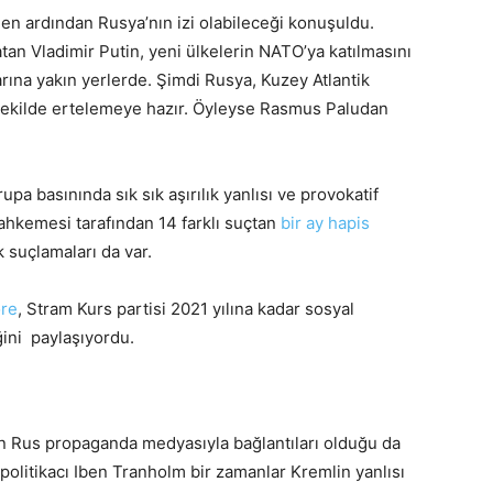
men ardından Rusya’nın izi olabileceği konuşuldu.
atan Vladimir Putin, yeni ülkelerin NATO’ya katılmasını
rına yakın yerlerde. Şimdi Rusya, Kuzey Atlantik
 şekilde ertelemeye hazır. Öyleyse Rasmus Paludan
upa basınında sık sık aşırılık yanlısı ve provokatif
ahkemesi tarafından 14 farklı suçtan
bir ay hapis
ık suçlamaları da var.
öre
, Stram Kurs partisi 2021 yılına kadar sosyal
ğini paylaşıyordu.
nin Rus propaganda medyasıyla bağlantıları olduğu da
 politikacı Iben Tranholm bir zamanlar Kremlin yanlısı