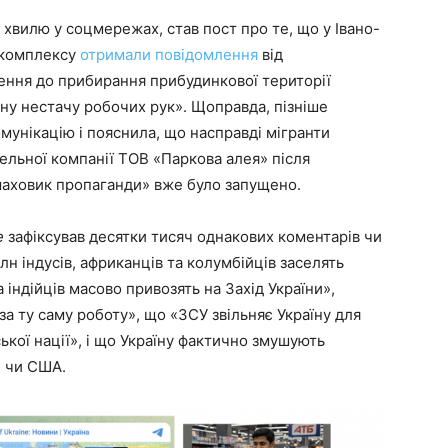
хвилю у соцмережах, став пост про те, що у Івано-
 комплексу
отримали повідомлення
від
чення до прибирання прибудинкової території
ичну нестачу робочих рук». Щоправда, пізніше
мунікацію і пояснила, що насправді мігранти
ельної компанії ТОВ «Паркова алея» після
«маховик пропаганди» вже було запущено.
e
зафіксував десятки тисяч однакових коментарів чи
лн індусів, африканців та колумбійців заселять
 індійців масово привозять на Захід України»,
 за ту саму роботу», що «ЗСУ звільняє Україну для
ької нації», і що Україну фактично змушують
ЄС чи США.