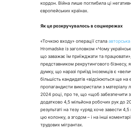
кордон. Війна лише поглибила ці негативні
європейських країнах.
Як це розкручувалось в соцмережах
«Точкою входу» операції стала
авторська
Hromadske із заголовком «Чому українськом
що заважає їм приїжджати та працювати»,
представником рекрутингового бізнесу, я
думку, що наразі приїзд іноземців є «вел
більшість кандидатів «відсіюються ще на 
пропагандисти використали з матеріалу
2024 році, про те, що «щоб забезпечити з
додатково 4,5 мільйона робочих рук до 2
результаті на тезу «уряд хоче завести 4,5
цю колонку, а згодом – і на інші коментар
трудових мігрантах.