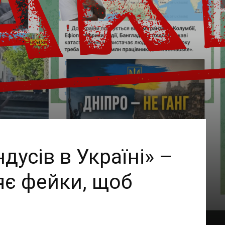
ндусів в Україні» –
яє фейки, щоб