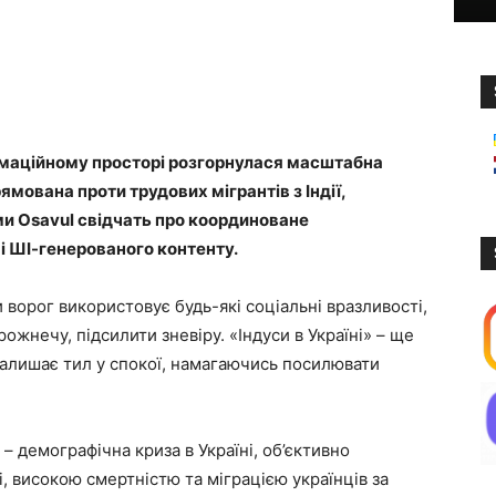
рмаційному просторі розгорнулася масштабна
ямована проти трудових мігрантів з Індії,
ми Osavul свідчать про координоване
і ШІ-генерованого контенту.
и ворог використовує будь-які соціальні вразливості,
ожнечу, підсилити зневіру. «Індуси в Україні» – ще
 залишає тил у спокої, намагаючись посилювати
– демографічна криза в Україні, об’єктивно
, високою смертністю та міграцією українців за