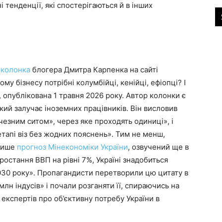
 тенденції, які спостерігаються й в інших
 колонка
блогера Дмитра Карпенка на сайті
у бізнесу потрібні колумбійці, кенійці, ефіопці? І
 опублікована 1 травня 2026 року. Автор колонки є
кий залучає іноземних працівників. Він висловив
ичезним ситом», через яке проходять одиниці», і
етапі віз без жодних пояснень». Тим не менш,
 лише
прогноз Мінекономіки України
, озвучений ще в
ростання ВВП на рівні 7%, Україні знадобиться
030 року». Пропагандисти перетворили цю цитату в
 млн індусів» і почали розганяти її, спираючись на
і експертів про об’єктивну потребу України в