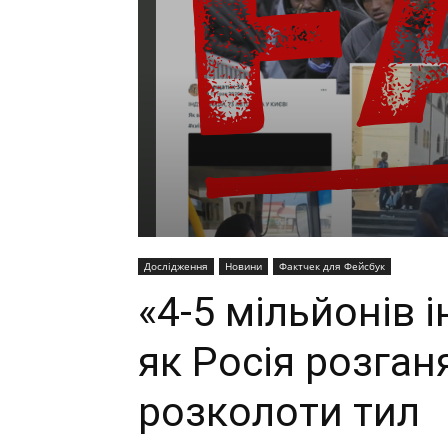
Дослідження
Новини
Фактчек для Фейсбук
«4-5 мільйонів і
як Росія розган
розколоти тил