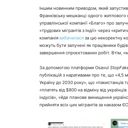
Іншим новинним приводом, який запустив 
Франківську мешканці одного житлового
управлінської компанії «Благо» про залу
«трудових мігрантів з Індії» через «крит
компанія
вибачилася
за цю некоректну ко
можуть бути залучені як працівники будів
завершення спроєктованих робіт. Втім, 
За допомогою платформи Osavul
StopFak
публікацій з наративами про те, що «4,5 м
Україну до 2030 року», що «пакистанців та
«платять від $800 на відміну від українців
індусів», «йде планове винищення українс
прийняти всіх цих мігрантів за наказом 