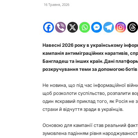
16 Травня, 2026
Навесні 2026 року в українському інфо
кампанія антиміграційних наративів, спр
Бангладеш та інших країн. Дані платфор
розкручування теми за допомогою ботів 
Не новина, що під час інформаційної війн
щоб розколоти суспільство, розпалити вор
один яскравий приклад того, як Росія не
страхи й відчуття зради в українців.
Основою для кампанії став реальний факт 
зумовлена падінням рівня народжуваності