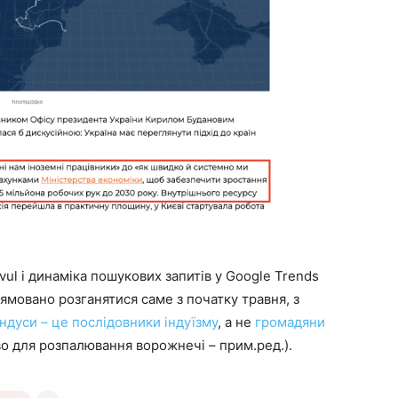
l і динаміка пошукових запитів у Google Trends
ямовано розганятися саме з початку травня, з
індуси – це послідовники індуїзму
, а не
громадяни
во для розпалювання ворожнечі – прим.ред.).