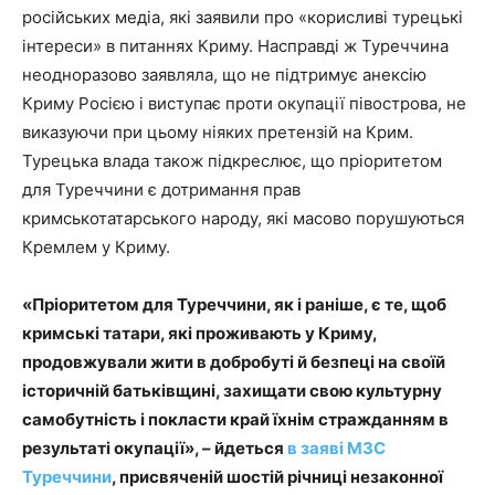
російських медіа, які заявили про «корисливі турецькі
інтереси» в питаннях Криму. Насправді ж Туреччина
неодноразово заявляла, що не підтримує анексію
Криму Росією і виступає проти окупації півострова, не
виказуючи при цьому ніяких претензій на Крим.
Турецька влада також підкреслює, що пріоритетом
для Туреччини є дотримання прав
кримськотатарського народу, які масово порушуються
Кремлем у Криму.
«Пріоритетом для Туреччини, як і раніше, є те, щоб
кримські татари, які проживають у Криму,
продовжували жити в добробуті й безпеці на своїй
історичній батьківщині, захищати свою культурну
самобутність і покласти край їхнім стражданням в
результаті окупації», – йдеться
в заяві МЗС
Туреччини
, присвяченій шостій річниці незаконної