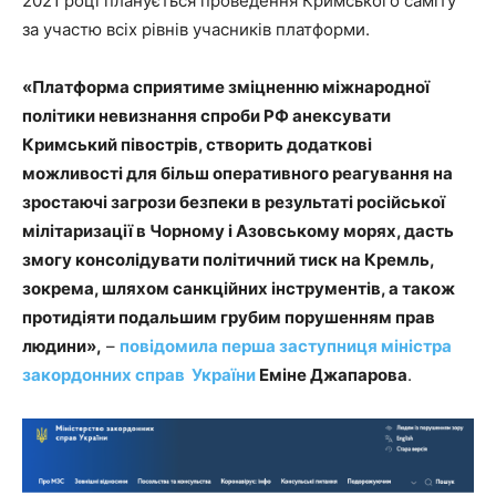
2021 році планується проведення Кримського саміту
за участю всіх рівнів учасників платформи.
«Платформа сприятиме зміцненню міжнародної
політики невизнання спроби РФ анексувати
Кримський півострів, створить додаткові
можливості для більш оперативного реагування на
зростаючі загрози безпеки в результаті російської
мілітаризації в Чорному і Азовському морях, дасть
змогу консолідувати політичний тиск на Кремль,
зокрема, шляхом санкційних інструментів, а також
протидіяти подальшим грубим порушенням прав
людини»,
–
повідомила перша заступниця міністра
закордонних справ України
Еміне Джапарова
.