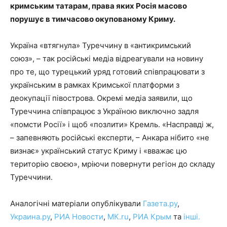
кримським татарам, права яких Росія масово
порушує в тимчасово окупованому Криму.
Україна «втягнула» Туреччину в «антикримський
союз», – так російські медіа відреагували на новину
про те, що турецький уряд готовий співпрацювати з
українським в рамках Кримської платформи з
деокупації півострова. Окремі медіа заявили, що
Туреччина співпрацює з Україною виключно задля
«помсти Росії» і щоб «позлити» Кремль. «Насправді ж,
– запевняють російські експерти, – Анкара нібито «не
визнає» український статус Криму і «вважає цю
територію своєю», мріючи повернути регіон до складу
Туреччини.
Аналогічні матеріали опублікували
Газета.ру
,
Украина.ру
,
РИА Новости
,
MК.ru
,
РИА Крым
та
інші.