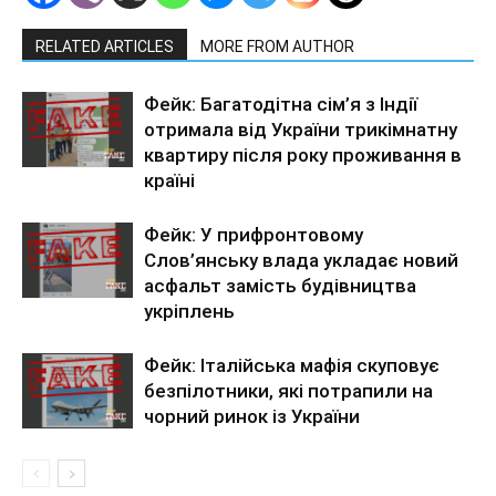
RELATED ARTICLES
MORE FROM AUTHOR
Фейк: Багатодітна сім’я з Індії
отримала від України трикімнатну
квартиру після року проживання в
країні
Фейк: У прифронтовому
Слов’янську влада укладає новий
асфальт замість будівництва
укріплень
Фейк: Італійська мафія скуповує
безпілотники, які потрапили на
чорний ринок із України