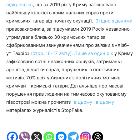
підкреслює
, що за 2019 рік у Криму зафіксовано
найбільшу кількість кримінальних справ проти
кримських татар від початку окупації.
Згідно з даними
правозахисників, за підсумками 2019 Росія незаконно
утримувала близько 30 кримських татар за
сфабрикованими звинуваченнями про зв’язки з «Хізб-
ут Тахрір»
(стор. 16-17 звіту).
Лише за один рік
у Криму
зафіксовано сотні незаконних обшуків, затримань і
арештів, десятки справ, порушених із політичних
мотивів. 70% всіх ув’язнених з політичних мотивів
кримчан – кримські татари. Детальніше про масові
порушення прав людини на тимчасово окупованому
півострові можна прочитати
в цьому
і
в цьому
матеріалах журналістів StopFake.