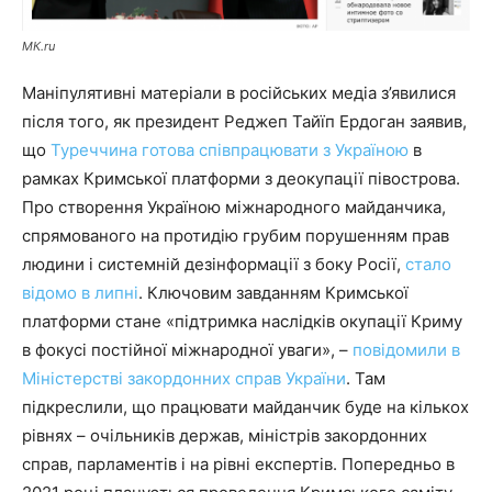
MК.ru
Маніпулятивні матеріали в російських медіа з’явилися
після того, як президент Реджеп Тайїп Ердоган заявив,
що
Туреччина готова співпрацювати з Україною
в
рамках Кримської платформи з деокупації півострова.
Про створення Україною міжнародного майданчика,
спрямованого на протидію грубим порушенням прав
людини і системній дезінформації з боку Росії,
стало
відомо в липні
. Ключовим завданням Кримської
платформи стане «підтримка наслідків окупації Криму
в фокусі постійної міжнародної уваги», –
повідомили в
Міністерстві закордонних справ України
. Там
підкреслили, що працювати майданчик буде на кількох
рівнях – очільників держав, міністрів закордонних
справ, парламентів і на рівні експертів. Попередньо в