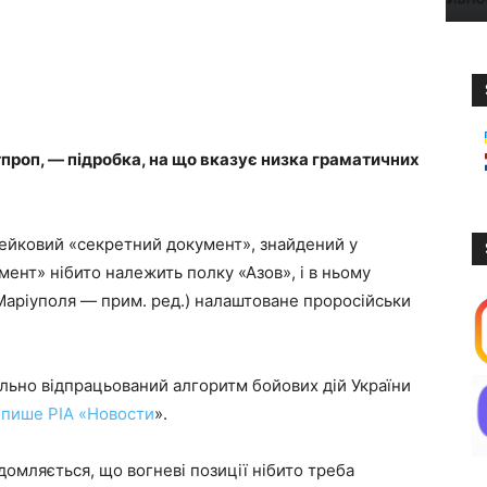
проп, — підробка, на що вказує низка граматичних
ейковий «секретний документ», знайдений у
ент» нібито належить полку «Азов», і в ньому
Маріуполя — прим. ред.) налаштоване проросійськи
льно відпрацьований алгоритм бойових дій України
–
пише РІА «Новости
».
домляється, що вогневі позиції нібито треба