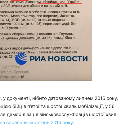
к, у документі, нібито датованому липнем 2016 року,
цією бійців п’ятої та шостої хвиль мобілізації, у 56
ле демобілізація військовослужбовців шостої хвилі
 на вересень-жовтень 2016 року
.