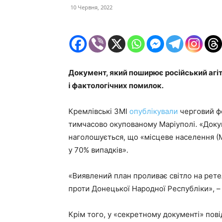
10 Червня, 2022
Документ, який поширює російський агіт
і фактологічних помилок.
Кремлівські ЗМІ
опублікували
черговий ф
тимчасово окупованому Маріуполі. «Докум
наголошується, що «місцеве населення (
у 70% випадків».
«Виявлений план проливає світло на рете
проти Донецької Народної Республіки», 
Крім того, у «секретному документі» пові