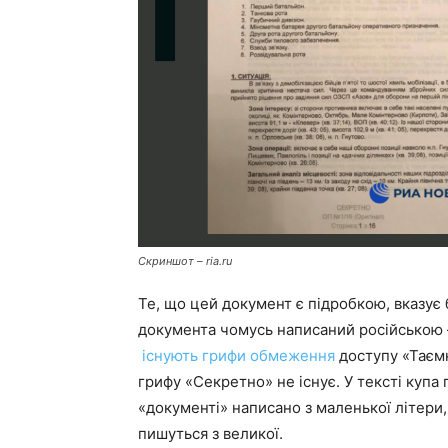
Скриншот – ria.ru
Те, що цей документ є підробкою, вказує 
документа чомусь написаний російською —
існують грифи обмеження
доступу «Таємн
грифу «Секретно» не існує. У тексті куп
«документі» написано з маленької літери,
пишуться з великої.