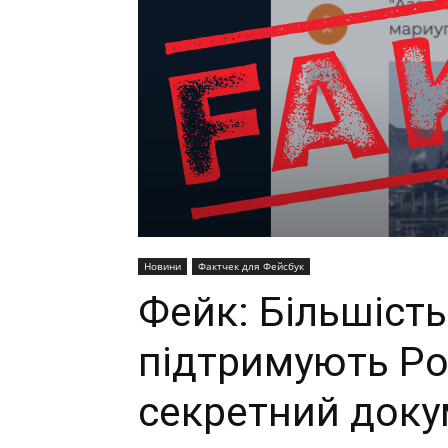
Новини
Фактчек для Фейсбук
Фейк: Більшість
підтримують Ро
секретний доку