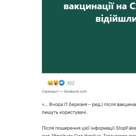
Скриншот — facebook.com
«… Вчора (1 березня – ред.) після вакцинац
пишуть користувачі.
Після поширення цієї інформації StopFak
сил Збройних Сил України. Тимчасово вик