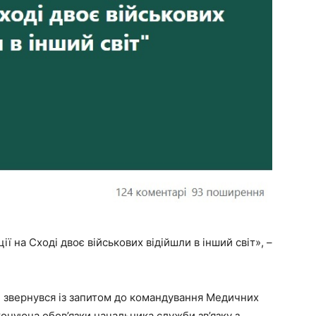
ії на Сході двоє військових відійшли в інший світ», –
e звернувся із запитом до командування Медичних
онуюча обов’язки начальника служби зв’язку з