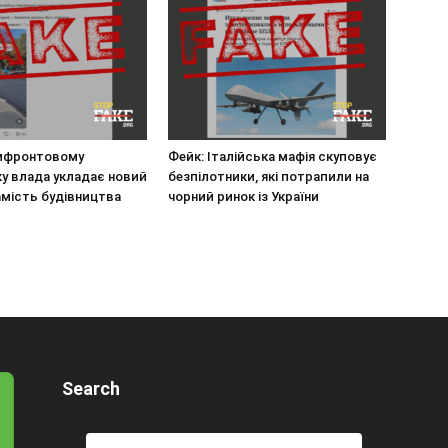
рифронтовому
Фейк: Італійська мафія скуповує
у влада укладає новий
безпілотники, які потрапили на
амість будівництва
чорний ринок із України
Search