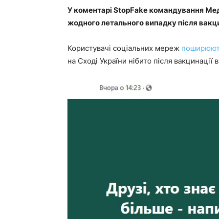
У коментарі StopFake командування Мед
жодного летального випадку після вакци
Користувачі соціальних мереж
поширюют
на Сході України нібито після вакцинації 