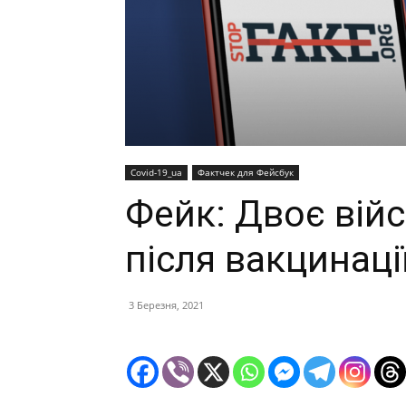
Covid-19_ua
Фактчек для Фейсбук
Фейк: Двоє вій
після вакцинаці
3 Березня, 2021