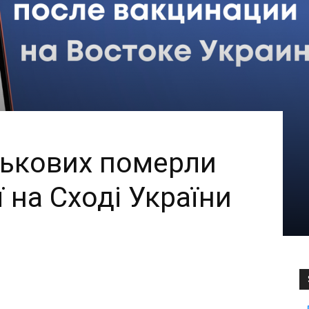
ськових померли
ї на Сході України