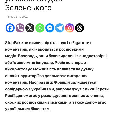
Зеленського
13 Червня, 2022
StopFake не виявив під статтею Le Figaro
т
их
коментарів, які
наводяться
російськими
медіа.
Вочевидь
, вони були видалені як недостовірні,
або їх зовсім не існувало. Росія не вперше
використовує можливість впливати на думку
онлайн-аудиторії за допомогою вигаданих
коментарів. Насправді
ж
Франція залишається
солідарною з українцями, запроваджує санкції проти
Росії, допомагає у розслідуванні
воєнних
злочинів,
скоєних російськими військами, а також допомагає
українським біженцям.