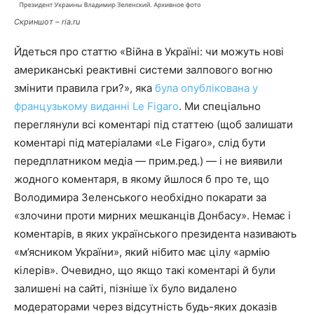
Скриншот – ria.ru
Йдеться про статтю «Війна в Україні: чи можуть нові
американські реактивні системи залпового вогню
змінити правила гри?», яка
була опублікована у
французькому виданні Le Figaro
. Ми спеціально
переглянули всі коментарі під статтею (щоб залишати
коментарі під матеріалами «Le Figaro», слід бути
передплатником медіа — прим.ред.) — і не виявили
жодного коментаря, в якому йшлося б про те, що
Володимира Зеленського необхідно покарати за
«злочини проти мирних мешканців Донбасу». Немає і
коментарів, в яких українського президента називають
«м’ясником України», який нібито має цілу «армію
кілерів». Очевидно, що якщо такі коментарі й були
залишені на сайті, пізніше їх було видалено
модераторами через відсутність будь-яких доказів