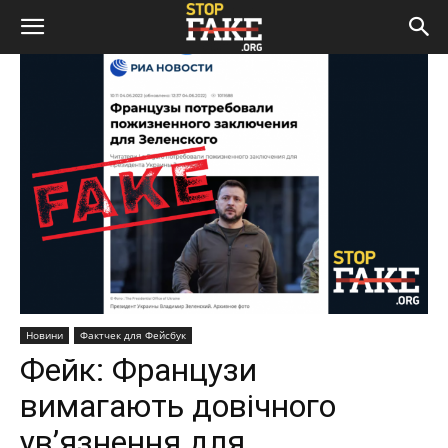
Новини
Фактчек для Фейсбук
Фейк: Французи
вимагають довічного
ув’язнення для