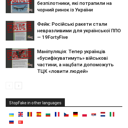
безпілотники, які потрапили на
чорний ринок із України
Фейк: Російські ракети стали
невразливими для української ППО
— 19FortyFive
Маніпуляція: Тепер українців
«бусифікуватимуть» військові
частини, а нацбати допоможуть
ТЦК «ловити людей»
StopFake in other languages