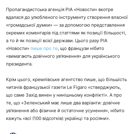
Пропагандистська агенція РІА «Новости» вкотре
вдалася до улюбленого інструменту створення власної
«громадської думки» — за допомогою представлення
окремих коментарів під статтями як позиції більшості,
а то й як позиції всієї держави. Цього разу РІА
«Новости»
пише про те
, що французи нібито
«вимагають довічного ув’язнення» для українського
президента.
Крім цього, кремлівське агентство пише, що більшість
читачів французької газети Le Figaro «стверджують,
що саме Захід винен у нинішньому конфлікті». А про
те, що «Зеленський має лише два варіанти: довічне
ув’язнення або фізичне й остаточне усунення», нібито
кажуть «всі (100 відсотків) українці та росіяни».