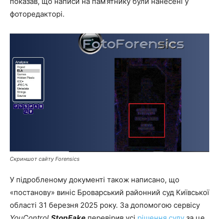
показав, що написи на пам’ятнику були нанесені у
фоторедакторі.
Скриншот сайту Forensics
У підробленому документі також написано, що
«постанову» виніс Броварський районний суд Київської
області 31 березня 2025 року. За допомогою сервісу
YouControl
StopFake
перевірив усі
рішення суду
за це