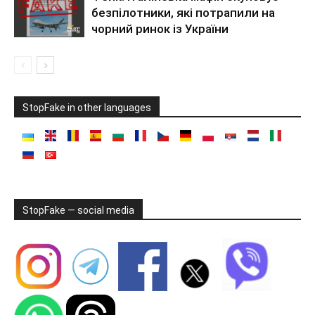
безпілотники, які потрапили на
чорний ринок із України
StopFake in other languages
StopFake — social media