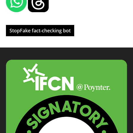
StopFake fact-checking bot