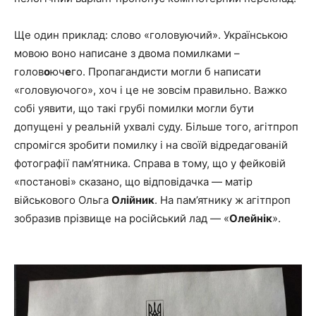
Ще один приклад: слово «головуючий». Українською
мовою воно написане з двома помилками –
голов
о
юч
е
го. Пропагандисти могли б написати
«головуючого», хоч і це не зовсім правильно. Важко
собі уявити, що такі грубі помилки могли бути
допущені у реальній ухвалі суду. Більше того, агітпроп
спромігся зробити помилку і на своїй відредагованій
фотографії пам’ятника. Справа в тому, що у фейковій
«постанові» сказано, що відповідачка — матір
військового Ольга
Олійник
. На пам’ятнику ж агітпроп
зобразив прізвище на російський лад — «
Олейнік
».