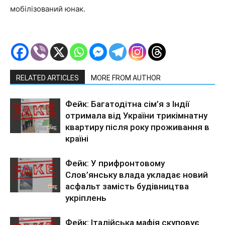
мобілізований юнак.
RELATED ARTICLES
MORE FROM AUTHOR
Фейк: Багатодітна сім’я з Індії
отримала від України трикімнатну
квартиру після року проживання в
країні
Фейк: У прифронтовому
Слов’янську влада укладає новий
асфальт замість будівництва
укріплень
Фейк: Італійська мафія скуповує