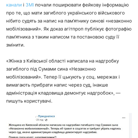
канали
і
ЗМІ
почали поширювати фейкову інформацію
про те, що мати загиблого українського військового
нібито судять за напис на пам’ятнику синові «незаконно
мобілізований». Як доказ агітпроп публікує фотографію
пам’ятника з таким написом та постановою суду її
змінити.
«Жінка з Київської області написала на надгробку
загиблого під Сумами сина «Незаконно
мобілізований». Тепер її цькують у соц. мережах і
вимагають прибрати напис через суд, інакше
адміністрація кладовища демонтує надгробок», —
пишуть користувачі.