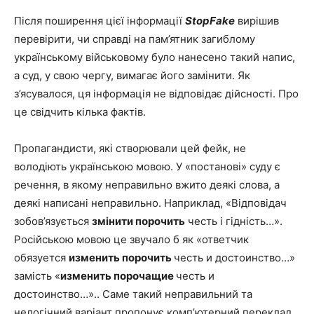
Після поширення цієї інформації
StopFake
вирішив
перевірити, чи справді на пам’ятник загиблому
українському військовому було нанесено такий напис,
а суд, у свою чергу, вимагає його замінити. Як
з’ясувалося, ця інформація не відповідає дійсності. Про
це свідчить кілька фактів.
Пропагандисти, які створювали цей фейк, не
володіють українською мовою. У «постанові» суду є
речення, в якому неправильно вжито деякі слова, а
деякі написані неправильно. Наприклад, «Відповідач
зобов’язується
змінити порочить
честь і гідність…».
Російською мовою це звучало б як «ответчик
обязуется
изменить порочить
честь и достоинство…»
замість «
изменить порочащие
честь и
достоинство…».. Саме такий неправильний та
нелогічний варіант пропонує комп’ютерний переклад.