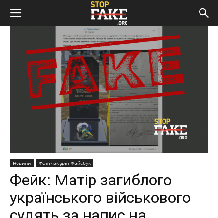
Новини
Фактчек для Фейсбук
Фейк: Матір загиблого
українського військового
судять за напис на