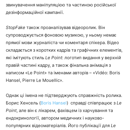
звинувачення маніпуляцією та частиною російської
дезінформаційної кампанії.
StopFake
також проаналізував відеоролик. Він
супроводжується фоновою музикою, у ньому немає
прямої мови журналіста чи коментаря спікера. Відео
складається з коротких кадрів та графічних елементів,
які імітують стиль
Le Point
: логотип видання у верхній
правій частині кадру, а також фінальна анімація з
написом «Le Point» та іменами авторів – «Vidéo: Boris
Hansel, Pierre Le Mouellic».
Однак ці імена не підтверджують справжність ролика.
Борис Хенсель (
Boris Hansel
) справді співпрацює з
Le
Point
, але він є лікарем, фахівцем із харчування та
ендокринології, автором медичних і науково-
популярних відеоматеріалів. Його публікації для
Le