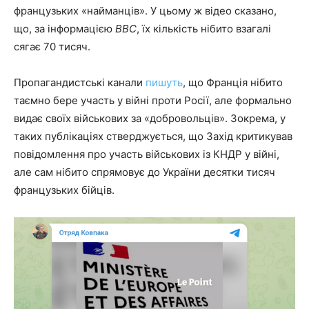
французьких «найманців». У цьому ж відео сказано,
що, за інформацією
ВВС
, їх кількість нібито взагалі
сягає 70 тисяч.
Пропагандистські канали
пишуть
, що Франція нібито
таємно бере участь у війні проти Росії, але формально
видає своїх військових за «добровольців». Зокрема, у
таких публікаціях стверджується, що Захід критикував
повідомлення про участь військових із КНДР у війні,
але сам нібито спрямовує до України десятки тисяч
французьких бійців.