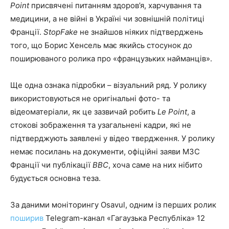
Point
присвячені питанням здоров’я, харчування та
медицини, а не війні в Україні чи зовнішній політиці
Франції.
StopFake
не знайшов ніяких підтверджень
того, що Борис Хенсель має якийсь стосунок до
поширюваного ролика про «французьких найманців».
Ще одна ознака підробки – візуальний ряд. У ролику
використовуються не оригінальні фото- та
відеоматеріали, як це зазвичай робить
Le Point
, а
стокові зображення та узагальнені кадри, які не
підтверджують заявлені у відео твердження. У ролику
немає посилань на документи, офіційні заяви МЗС
Франції чи публікації
ВВС
, хоча саме на них нібито
будується основна теза.
За даними моніторингу Osavul, одним із перших ролик
поширив
Telegram-канал «Гагаузька Республіка» 12