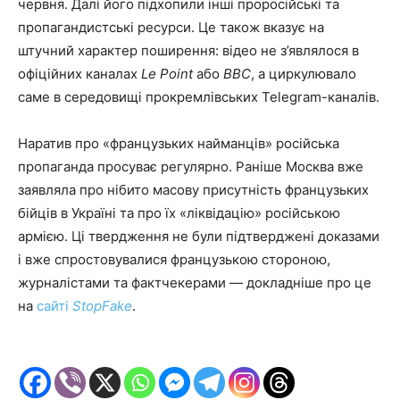
червня. Далі його підхопили інші проросійські та
пропагандистські ресурси. Це також вказує на
штучний характер поширення: відео не з’являлося в
офіційних каналах
Le Point
або
BBC
, а циркулювало
саме в середовищі прокремлівських Telegram-каналів.
Наратив про «французьких найманців» російська
пропаганда просуває регулярно. Раніше Москва вже
заявляла про нібито масову присутність французьких
бійців в Україні та про їх «ліквідацію» російською
армією. Ці твердження не були підтверджені доказами
і вже спростовувалися французькою стороною,
журналістами та фактчекерами — докладніше про це
на
сайті
StopFake
.