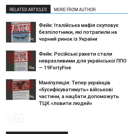
RELATED ARTICLES
MORE FROM AUTHOR
Фейк: Італійська мафія скуповує
безпілотники, які потрапили на
чорний ринок із України
Фейк: Російські ракети стали
невразливими для української ППО
— 19FortyFive
Маніпуляція: Тепер українців
«бусифікуватимуть» військові
частини, а нацбати допоможуть
ТЦК «ловити людей»