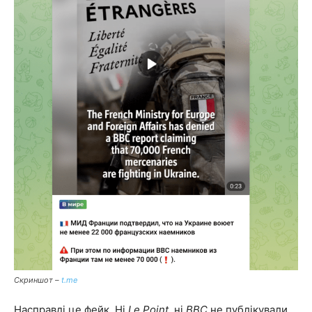
Скриншот –
t.me
Насправді це фейк. Ні
Le Point
, ні
ВВС
не публікували