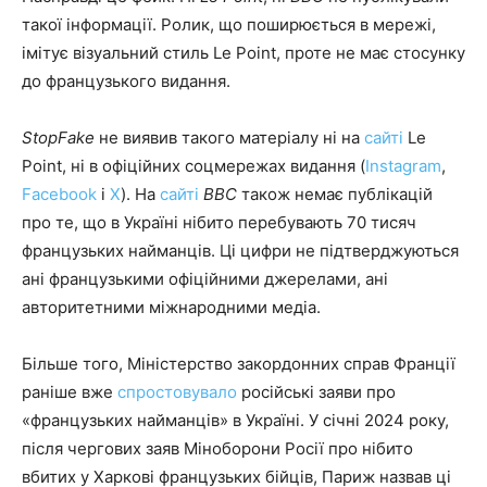
такої інформації. Ролик, що поширюється в мережі,
імітує візуальний стиль Le Point, проте не має стосунку
до французького видання.
StopFake
не виявив такого матеріалу ні на
сайті
Le
Point, ні в офіційних соцмережах видання (
Instagram
,
Facebook
і
X
). На
сайті
BBC
також немає публікацій
про те, що в Україні нібито перебувають 70 тисяч
французьких найманців. Ці цифри не підтверджуються
ані французькими офіційними джерелами, ані
авторитетними міжнародними медіа.
Більше того, Міністерство закордонних справ Франції
раніше вже
спростовувало
російські заяви про
«французьких найманців» в Україні. У січні 2024 року,
після чергових заяв Міноборони Росії про нібито
вбитих у Харкові французьких бійців, Париж назвав ці